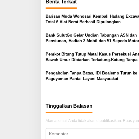
Berita Terkait
g
a
Barisan Muda Wonosari Kembali Hadang Excava
Total 6 Alat Berat Berhasil Dipulangkan
s
i
Bank SulutGo Gelar Undian Tabungan ASN dan
p
Pensiunan, Hadiah 2 Mobil dan 51 Sepeda Moto
o
Pemkot Bitung Tutup Mata! Kasus Persekusi An
s
Bawah Umur Dibiarkan Terkatung-Katung Tanpa 
Pengabdian Tanpa Batas, IDI Boalemo Turun ke
Paguyaman Pantai Layani Masyarakat
Tinggalkan Balasan
Alamat email Anda tidak akan dipublikasikan.
Ruas yan