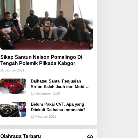
Sikap Santun Nelson Pomalingo Di
Tengah Polemik Pilkada Kabgor
25 Januari 2021
Daihatsu Santai Penjualan
Sirion Kalah Jauh dari Mobil
LCGC
10 September 2020
Belum Pakai CVT, Apa yang
Ditakuti Daihatsu Indonesia?
20 Februari 2018
Olahraga Terbaru