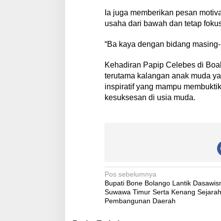
Ia juga memberikan pesan motiv
usaha dari bawah dan tetap foku
“Ba kaya dengan bidang masing-
Kehadiran Papip Celebes di Boa
terutama kalangan anak muda yan
inspiratif yang mampu membukti
kesuksesan di usia muda.
N
Pos sebelumnya
Bupati Bone Bolango Lantik Dasawi
a
Suwawa Timur Serta Kenang Sejara
v
Pembangunan Daerah
i