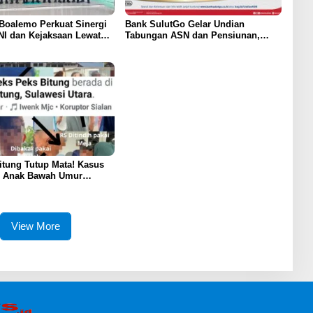
Boalemo Perkuat Sinergi
Bank SulutGo Gelar Undian
NI dan Kejaksaan Lewat
Tabungan ASN dan Pensiunan,
n Silaturahmi
Hadiah 2 Mobil dan 51 Sepeda
Motor
tung Tutup Mata! Kasus
i Anak Bawah Umur
 Terkatung-Katung Tanpa
View More