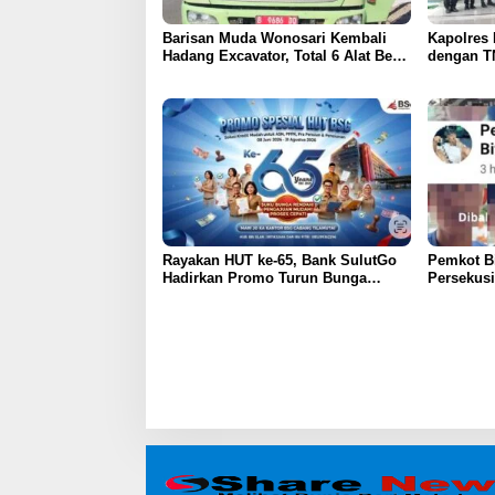
Barisan Muda Wonosari Kembali
Kapolres 
Hadang Excavator, Total 6 Alat Berat
dengan T
Berhasil Dipulangkan
Kunjunga
Rayakan HUT ke-65, Bank SulutGo
Pemkot Bi
Hadirkan Promo Turun Bunga
Persekus
Kredit bagi ASN, PPPK, dan
Dibiarkan
Pensiunan
Atensi