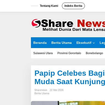
L
Tentang Kami
Indeks Berita
e
w
a
t
i
k
e
k
o
Beranda
Berita Utama
Eksekutif
Leg
n
t
e
Sulawesi Utara
Provinsi Gorontalo
Bonebolango
n
Papip Celebes Bagi
Muda Saat Kunjung
Sharenews
22 Mei 2026
Berita Utama