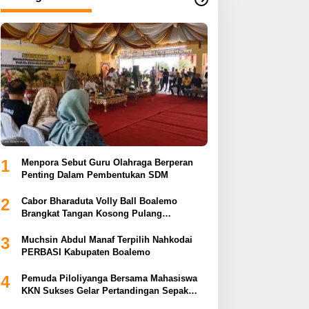
1
Menpora Sebut Guru Olahraga Berperan
Penting Dalam Pembentukan SDM
2
Cabor Bharaduta Volly Ball Boalemo
Brangkat Tangan Kosong Pulang
Membuahkan Hasil
3
Muchsin Abdul Manaf Terpilih Nahkodai
PERBASI Kabupaten Boalemo
4
Pemuda Piloliyanga Bersama Mahasiswa
KKN Sukses Gelar Pertandingan Sepak
Bola LPP