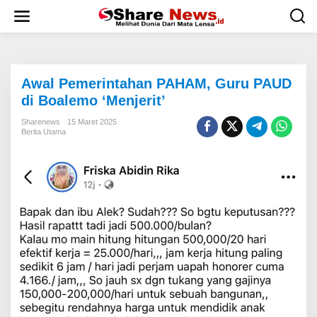
L
e
w
a
t
i
Awal Pemerintahan PAHAM, Guru PAUD
k
e
di Boalemo ‘Menjerit’
k
o
Sharenews
15 Maret 2025
Berita Utama
n
t
e
n