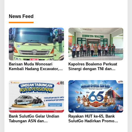
Masyarakat
Korban
News Feed
Barisan Muda Wonosari
Kapolres Boalemo Perkuat
Kembali Hadang Excavator,
Sinergi dengan TNI dan
Total 6 Alat Berat Berhasil
Kejaksaan Lewat Kunjungan
Dipulangkan
Silaturahmi
Bank SulutGo Gelar Undian
Rayakan HUT ke-65, Bank
Tabungan ASN dan
SulutGo Hadirkan Promo
Pensiunan, Hadiah 2 Mobil
Turun Bunga Kredit bagi
dan 51 Sepeda Motor
ASN, PPPK, dan Pensiunan