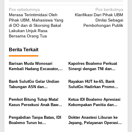
N
Pos sebelumnya
Pos berikutnya
Merasa Terintimidasi Oleh
Klarifikasi Dari Pihak UBM
a
Pihak UBM, Mahasiswa Yang
Dinilai Sebagai
v
di DO dan di Skorsing Bakal
Pembohongan Publik
Lakukan Unjuk Rasa
i
Bersama Orang Tua
g
Berita Terkait
a
s
Barisan Muda Wonosari
Kapolres Boalemo Perkuat
i
Kembali Hadang Excavator,
Sinergi dengan TNI dan
Total 6 Alat Berat Berhasil
Kejaksaan Lewat Kunjungan
p
Dipulangkan
Silaturahmi
Bank SulutGo Gelar Undian
Rayakan HUT ke-65, Bank
o
Tabungan ASN dan
SulutGo Hadirkan Promo
s
Pensiunan, Hadiah 2 Mobil
Turun Bunga Kredit bagi
dan 51 Sepeda Motor
ASN, PPPK, dan Pensiunan
Pemkot Bitung Tutup Mata!
Ketua IDI Boalemo Apresiasi
Kasus Persekusi Anak Bawah
Kekompakan Panitia dan
Umur Dibiarkan Terkatung-
Dedikasi Tenaga Kesehatan
Katung Tanpa Atensi
pada HBDI ke-118
Pengabdian Tanpa Batas, IDI
Dokter Anastesi Liburan ke
Boalemo Turun ke
Jepang, Pelayanan Operasi
Paguyaman Pantai Layani
RSUD Clara Gobel Jadi