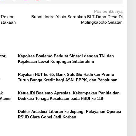
Pos berikutnya
 Rektor
Bupati Indra Yasin Serahkan BLT-Dana Desa Di
ustakaan
Molingkapoto Selatan
tor,
Kapolres Boalemo Perkuat Sinergi dengan TNI dan
Kejaksaan Lewat Kunjungan Silaturahmi
Rayakan HUT ke-65, Bank SulutGo Hadirkan Promo
r
Turun Bunga Kredit bagi ASN, PPPK, dan Pensiunan
ak
Ketua IDI Boalemo Apresiasi Kekompakan Panitia dan
Atensi
Dedikasi Tenaga Kesehatan pada HBDI ke-118
Dokter Anastesi Liburan ke Jepang, Pelayanan Operasi
RSUD Clara Gobel Jadi Korban