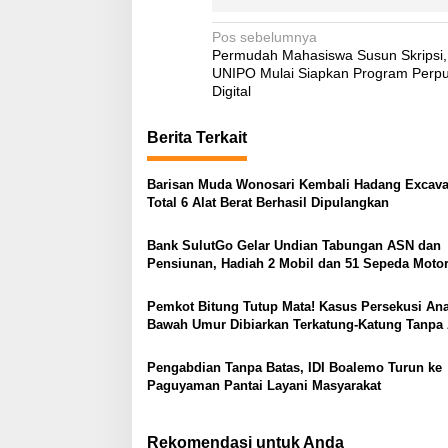
N
Pos sebelumnya
Permudah Mahasiswa Susun Skripsi,
a
UNIPO Mulai Siapkan Program Perp
v
Digital
i
Berita Terkait
g
a
Barisan Muda Wonosari Kembali Hadang Excava
Total 6 Alat Berat Berhasil Dipulangkan
s
i
Bank SulutGo Gelar Undian Tabungan ASN dan
p
Pensiunan, Hadiah 2 Mobil dan 51 Sepeda Moto
o
Pemkot Bitung Tutup Mata! Kasus Persekusi An
s
Bawah Umur Dibiarkan Terkatung-Katung Tanpa 
Pengabdian Tanpa Batas, IDI Boalemo Turun ke
Paguyaman Pantai Layani Masyarakat
Rekomendasi untuk Anda