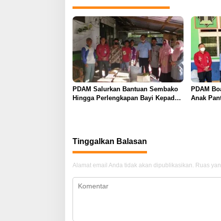
PDAM Salurkan Bantuan Sembako
PDAM Boa
Hingga Perlengkapan Bayi Kepada
Anak Pant
Korban Kebakaran
Tinggalkan Balasan
Alamat email Anda tidak akan dipublikasikan.
Ruas yan