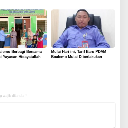
lemo Berbagi Bersama
Mulai Hari ini, Tarif Baru PDAM
i Yayasan Hidayatullah
Boalemo Mulai Diberlakukan
g wajib ditandai
*