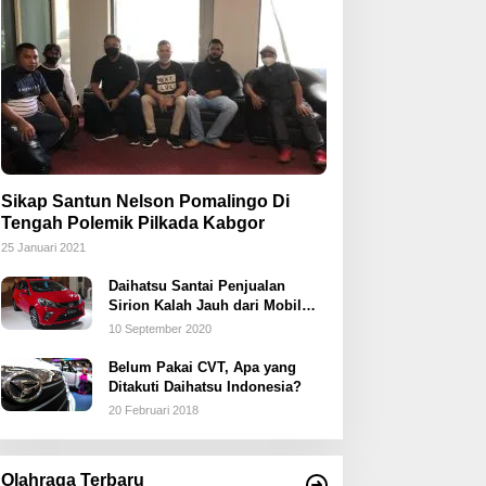
Sikap Santun Nelson Pomalingo Di
Tengah Polemik Pilkada Kabgor
25 Januari 2021
Daihatsu Santai Penjualan
Sirion Kalah Jauh dari Mobil
LCGC
10 September 2020
Belum Pakai CVT, Apa yang
Ditakuti Daihatsu Indonesia?
20 Februari 2018
Olahraga Terbaru