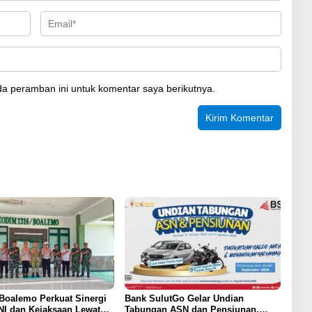
a peramban ini untuk komentar saya berikutnya.
Boalemo Perkuat Sinergi
Bank SulutGo Gelar Undian
NI dan Kejaksaan Lewat
Tabungan ASN dan Pensiunan,