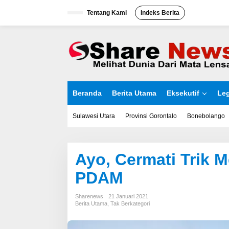
L
Tentang Kami
Indeks Berita
e
w
a
t
i
k
e
k
o
Beranda
Berita Utama
Eksekutif
Leg
n
t
e
Sulawesi Utara
Provinsi Gorontalo
Bonebolango
n
Ayo, Cermati Trik 
PDAM
Sharenews
21 Januari 2021
Berita Utama
,
Tak Berkategori