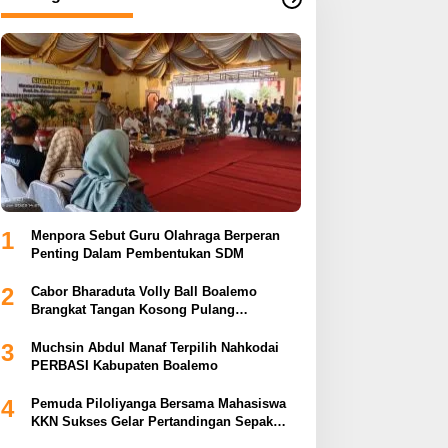
1
Menpora Sebut Guru Olahraga Berperan
Penting Dalam Pembentukan SDM
2
Cabor Bharaduta Volly Ball Boalemo
Brangkat Tangan Kosong Pulang
Membuahkan Hasil
3
Muchsin Abdul Manaf Terpilih Nahkodai
PERBASI Kabupaten Boalemo
4
Pemuda Piloliyanga Bersama Mahasiswa
KKN Sukses Gelar Pertandingan Sepak
Bola LPP