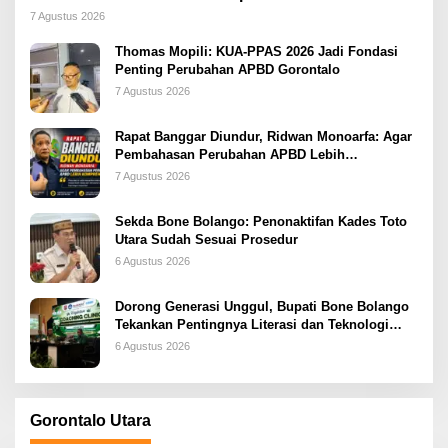
2026
7 Agustus 2026
Thomas Mopili: KUA-PPAS 2026 Jadi Fondasi
Penting Perubahan APBD Gorontalo
7 Agustus 2026
Rapat Banggar Diundur, Ridwan Monoarfa: Agar
Pembahasan Perubahan APBD Lebih
Komprehensif
7 Agustus 2026
Sekda Bone Bolango: Penonaktifan Kades Toto
Utara Sudah Sesuai Prosedur
6 Agustus 2026
Dorong Generasi Unggul, Bupati Bone Bolango
Tekankan Pentingnya Literasi dan Teknologi
sejak Dini
6 Agustus 2026
Gorontalo Utara