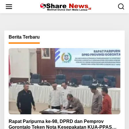
L
e
w
a
t
i
k
Berita Terbaru
e
k
o
n
t
e
n
Rapat Paripurna ke-98, DPRD dan Pemprov
Gorontalo Teken Nota Kesepakatan KUA-PPAS