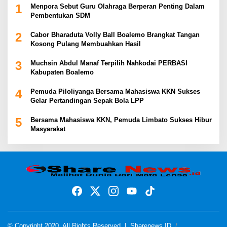
1
Menpora Sebut Guru Olahraga Berperan Penting Dalam
Pembentukan SDM
2
Cabor Bharaduta Volly Ball Boalemo Brangkat Tangan
Kosong Pulang Membuahkan Hasil
3
Muchsin Abdul Manaf Terpilih Nahkodai PERBASI
Kabupaten Boalemo
4
Pemuda Piloliyanga Bersama Mahasiswa KKN Sukses
Gelar Pertandingan Sepak Bola LPP
5
Bersama Mahasiswa KKN, Pemuda Limbato Sukses Hibur
Masyarakat
© Copyright 2020, All Rights Reserved |
Sharenews ID