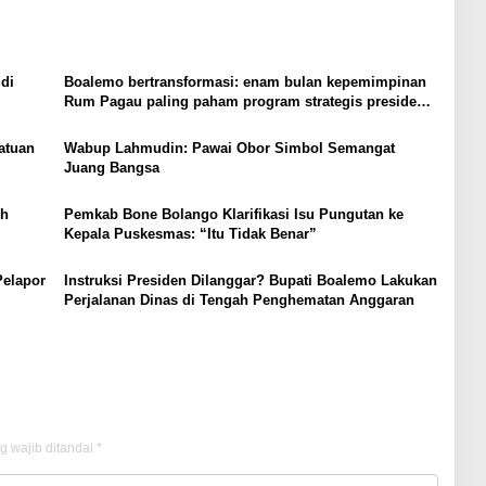
di
Boalemo bertransformasi: enam bulan kepemimpinan
Rum Pagau paling paham program strategis presiden
Prabowo
atuan
Wabup Lahmudin: Pawai Obor Simbol Semangat
Juang Bangsa
ih
Pemkab Bone Bolango Klarifikasi Isu Pungutan ke
Kepala Puskesmas: “Itu Tidak Benar”
Pelapor
Instruksi Presiden Dilanggar? Bupati Boalemo Lakukan
Perjalanan Dinas di Tengah Penghematan Anggaran
g wajib ditandai
*