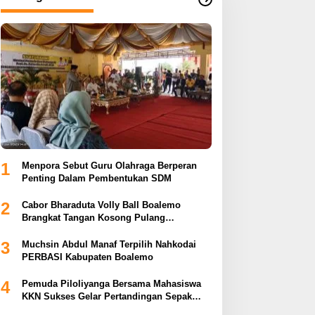
1
Menpora Sebut Guru Olahraga Berperan
Penting Dalam Pembentukan SDM
2
Cabor Bharaduta Volly Ball Boalemo
Brangkat Tangan Kosong Pulang
Membuahkan Hasil
3
Muchsin Abdul Manaf Terpilih Nahkodai
PERBASI Kabupaten Boalemo
4
Pemuda Piloliyanga Bersama Mahasiswa
KKN Sukses Gelar Pertandingan Sepak
Bola LPP