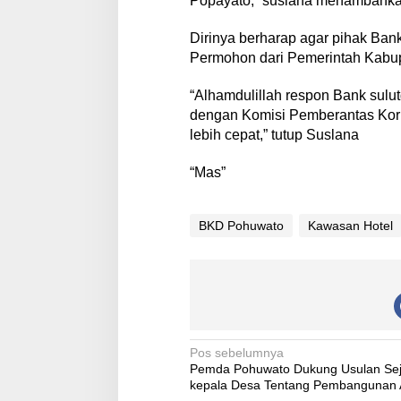
Popayato,” suslana menambahk
Dirinya berharap agar pihak Ba
Permohon dari Pemerintah Kabu
“Alhamdulillah respon Bank sul
dengan Komisi Pemberantas Koru
lebih cepat,” tutup Suslana
“Mas”
BKD Pohuwato
Kawasan Hotel
N
Pos sebelumnya
Pemda Pohuwato Dukung Usulan Se
a
kepala Desa Tentang Pembangunan