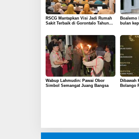
RSCG Mantapkan Visi Jadi Rumah
Boalemo 
Sakit Terbaik di Gorontalo Tahun
bulan ke
2030
paling pa
presiden
Wabup Lahmudin: Pawai Obor
Dibawah 
Simbol Semangat Juang Bangsa
Bolango 
Dengan P