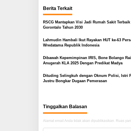
v
Berita Terkait
i
g
RSCG Mantapkan Visi Jadi Rumah Sakit Terbaik 
a
Gorontalo Tahun 2030
s
Lahmudin Hambali Ikut Rayakan HUT ke-63 Pers
i
Wredatama Republik Indonesia
p
o
Dibawah Kepemimpinan IRIS, Bone Bolango Ra
Anugerah KLA 2025 Dengan Predikat Madya
s
Dituding Selingkuh dengan Oknum Polisi, Istri 
Justru Bongkar Dugaan Pemerasan
Tinggalkan Balasan
Alamat email Anda tidak akan dipublikasikan.
Ruas yan