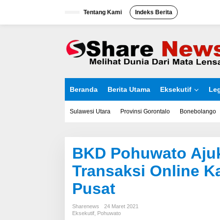
L
Tentang Kami
Indeks Berita
e
w
a
t
i
k
e
k
o
Beranda
Berita Utama
Eksekutif
Leg
n
t
e
Sulawesi Utara
Provinsi Gorontalo
Bonebolango
n
BKD Pohuwato Aju
Transaksi Online 
Pusat
Sharenews
24 Maret 2021
Eksekutif
,
Pohuwato