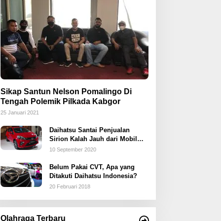
Sikap Santun Nelson Pomalingo Di
Tengah Polemik Pilkada Kabgor
25 Januari 2021
Daihatsu Santai Penjualan
Sirion Kalah Jauh dari Mobil
LCGC
10 September 2020
Belum Pakai CVT, Apa yang
Ditakuti Daihatsu Indonesia?
20 Februari 2018
Olahraga Terbaru