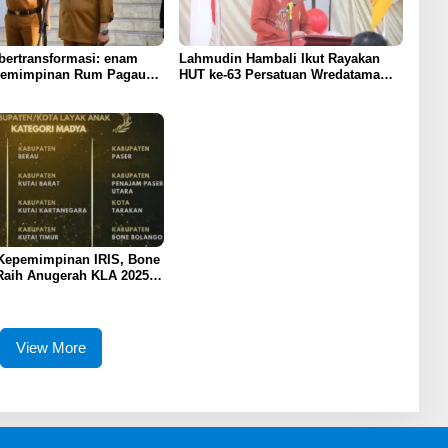
bertransformasi: enam
Lahmudin Hambali Ikut Rayakan
pemimpinan Rum Pagau
HUT ke-63 Persatuan Wredatama
ham program strategis
Republik Indonesia
 Prabowo
Kepemimpinan IRIS, Bone
Raih Anugerah KLA 2025
redikat Madya
View More