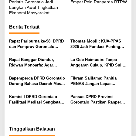
v
Perintis Gorontalo Jadi
Empat Poin Ranperda RTRW
Langkah Awal Tingkatkan
i
Ekonomi Masyarakat
g
Berita Terkait
a
s
Rapat Paripurna ke-98, DPRD
Thomas Mopili: KUA-PPAS
i
dan Pemprov Gorontalo
2026 Jadi Fondasi Penting
Teken Nota Kesepakatan KUA-
Perubahan APBD Gorontalo
p
PPAS 2026
Rapat Banggar Diundur,
La Ode Haimudin: Tanpa
o
Ridwan Monoarfa: Agar
Anggaran Cukup, KPID Sulit
s
Pembahasan Perubahan
Cegah Penyebaran Hoaks
APBD Lebih Komprehensif
Bapemperda DPRD Gorontalo
Fikram Salilama: Panitia
Dorong Bahasa Daerah Masuk
PENAS Jangan Lepas
Kurikulum Wajib Sekolah
Tangan, DPRD Siap Bentuk
Pansus
Komisi I DPRD Gorontalo
Pansus DPRD Provinsi
Fasilitasi Mediasi Sengketa
Gorontalo Pastikan Ranperda
Sewa Kendaraan PENAS XVII
Pajak Tidak Bebani
Masyarakat Kecil
Tinggalkan Balasan