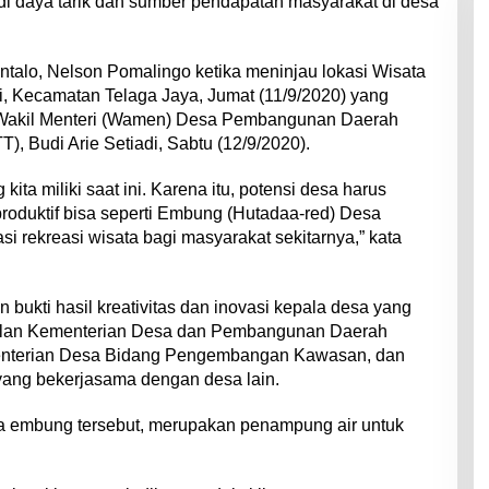
di daya tarik dan sumber pendapatan masyarakat di desa
ntalo, Nelson Pomalingo ketika meninjau lokasi Wisata
 Kecamatan Telaga Jaya, Jumat (11/9/2020) yang
h Wakil Menteri (Wamen) Desa Pembangunan Daerah
), Budi Arie Setiadi, Sabtu (12/9/2020).
ita miliki saat ini. Karena itu, potensi desa harus
produktif bisa seperti Embung (Hutadaa-red) Desa
si rekreasi wisata bagi masyarakat sekitarnya,” kata
.
 bukti hasil kreativitas dan inovasi kepala desa yang
ulan Kementerian Desa dan Pembangunan Daerah
ementerian Desa Bidang Pengembangan Kawasan, dan
yang bekerjasama dengan desa lain.
ama embung tersebut, merupakan penampung air untuk