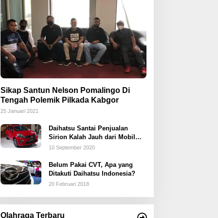
Sikap Santun Nelson Pomalingo Di
Tengah Polemik Pilkada Kabgor
25 Januari 2021
Daihatsu Santai Penjualan
Sirion Kalah Jauh dari Mobil
LCGC
10 September 2020
Belum Pakai CVT, Apa yang
Ditakuti Daihatsu Indonesia?
20 Februari 2018
Olahraga Terbaru