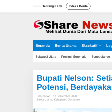
L
Tentang Kami
Indeks Berita
e
w
a
t
i
k
e
k
o
Beranda
Berita Utama
Eksekutif
Leg
n
t
e
Sulawesi Utara
Provinsi Gorontalo
Bonebolango
n
Bupati Nelson: Set
Potensi, Berdayaka
Sharenews
13 September 2020
Berita Utama
,
Kabupaten Gorontalo