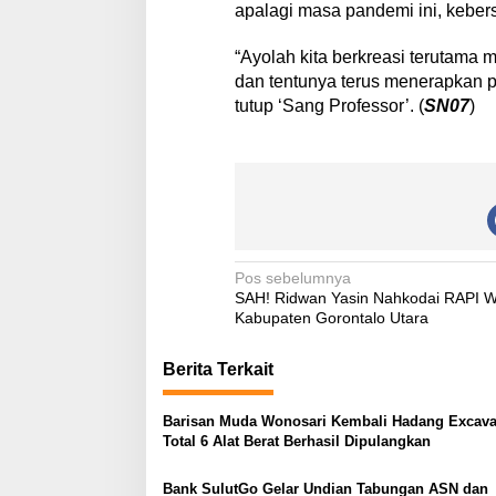
apalagi masa pandemi ini, keber
“Ayolah kita berkreasi terutama
dan tentunya terus menerapkan p
tutup ‘Sang Professor’. (
SN07
)
N
Pos sebelumnya
SAH! Ridwan Yasin Nahkodai RAPI W
a
Kabupaten Gorontalo Utara
v
Berita Terkait
i
g
Barisan Muda Wonosari Kembali Hadang Excava
a
Total 6 Alat Berat Berhasil Dipulangkan
s
Bank SulutGo Gelar Undian Tabungan ASN dan