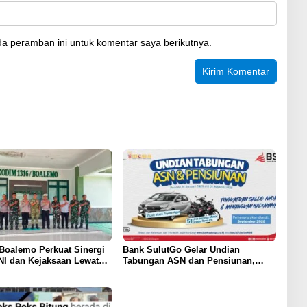
a peramban ini untuk komentar saya berikutnya.
Boalemo Perkuat Sinergi
Bank SulutGo Gelar Undian
NI dan Kejaksaan Lewat
Tabungan ASN dan Pensiunan,
n Silaturahmi
Hadiah 2 Mobil dan 51 Sepeda
Motor