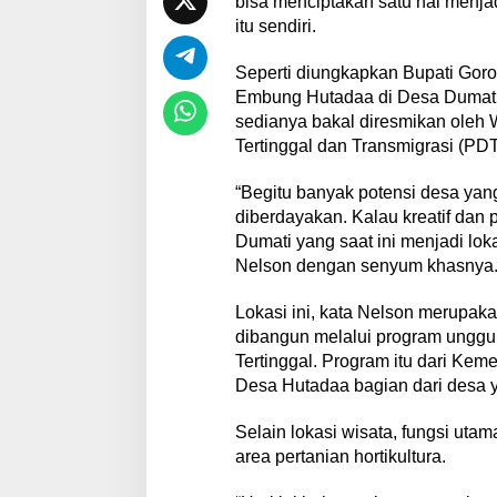
bisa menciptakan satu hal menja
itu sendiri.
Seperti diungkapkan Bupati Goro
Embung Hutadaa di Desa Dumati,
sedianya bakal diresmikan ole
Tertinggal dan Transmigrasi (PDTT
“Begitu banyak potensi desa yang k
diberdayakan. Kalau kreatif dan 
Dumati yang saat ini menjadi loka
Nelson dengan senyum khasnya
Lokasi ini, kata Nelson merupakan
dibangun melalui program ungg
Tertinggal. Program itu dari K
Desa Hutadaa bagian dari desa 
Selain lokasi wisata, fungsi ut
area pertanian hortikultura.