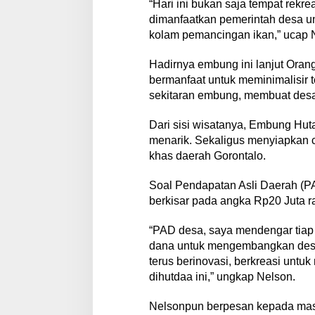
“Hari ini bukan saja tempat rekre
dimanfaatkan pemerintah desa u
kolam pemancingan ikan,” ucap 
Hadirnya embung ini lanjut Orang
bermanfaat untuk meminimalisir t
sekitaran embung, membuat desa i
Dari sisi wisatanya, Embung Huta
menarik. Sekaligus menyiapkan c
khas daerah Gorontalo.
Soal Pendapatan Asli Daerah (PAD)
berkisar pada angka Rp20 Juta ra
“PAD desa, saya mendengar tiap bu
dana untuk mengembangkan desan
terus berinovasi, berkreasi un
dihutdaa ini,” ungkap Nelson.
Nelsonpun berpesan kepada masy