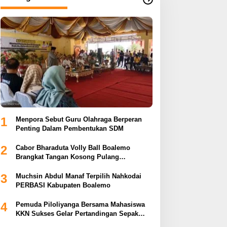
1
Menpora Sebut Guru Olahraga Berperan
Penting Dalam Pembentukan SDM
2
Cabor Bharaduta Volly Ball Boalemo
Brangkat Tangan Kosong Pulang
Membuahkan Hasil
3
Muchsin Abdul Manaf Terpilih Nahkodai
PERBASI Kabupaten Boalemo
4
Pemuda Piloliyanga Bersama Mahasiswa
KKN Sukses Gelar Pertandingan Sepak
Bola LPP