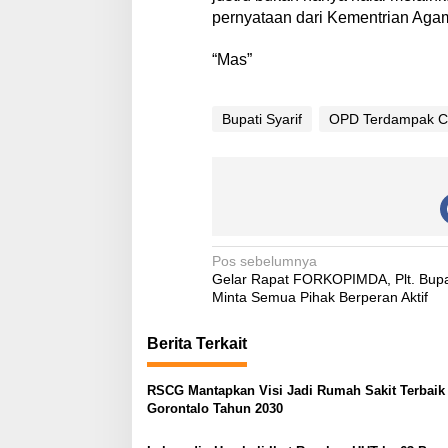
pernyataan dari Kementrian Aga
“Mas”
Bupati Syarif
OPD Terdampak C
N
Pos sebelumnya
Gelar Rapat FORKOPIMDA, Plt. Bupa
a
Minta Semua Pihak Berperan Aktif
v
Berita Terkait
i
g
RSCG Mantapkan Visi Jadi Rumah Sakit Terbaik 
a
Gorontalo Tahun 2030
s