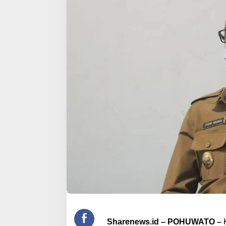
Sharenews.id – POHUWATO –
K