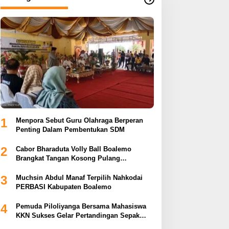
1
Menpora Sebut Guru Olahraga Berperan
Penting Dalam Pembentukan SDM
2
Cabor Bharaduta Volly Ball Boalemo
Brangkat Tangan Kosong Pulang
Membuahkan Hasil
3
Muchsin Abdul Manaf Terpilih Nahkodai
PERBASI Kabupaten Boalemo
4
Pemuda Piloliyanga Bersama Mahasiswa
KKN Sukses Gelar Pertandingan Sepak
Bola LPP