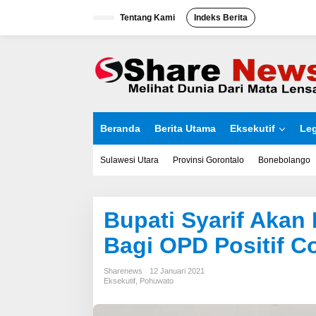
L
Tentang Kami
Indeks Berita
e
w
a
t
i
k
e
k
o
Beranda
Berita Utama
Eksekutif
Leg
n
t
e
Sulawesi Utara
Provinsi Gorontalo
Bonebolango
n
Bupati Syarif Akan
Bagi OPD Positif C
Sharenews
12 Januari 2021
Eksekutif
,
Pohuwato