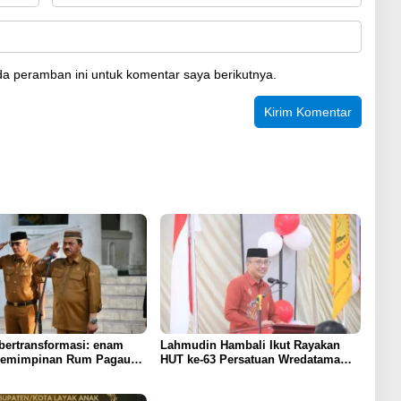
a peramban ini untuk komentar saya berikutnya.
bertransformasi: enam
Lahmudin Hambali Ikut Rayakan
pemimpinan Rum Pagau
HUT ke-63 Persatuan Wredatama
ham program strategis
Republik Indonesia
 Prabowo