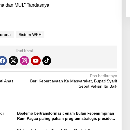
ma dan MUI,” Tandasnya.
orona
Sistem WFH
Ikuti Kami
Pos berikutnya
ti Anas
Beri Kepercayaan Ke Masyarakat, Bupati Syarif
Sebut Vaksin Itu Baik
di
Boalemo bertransformasi: enam bulan kepemimpinan
Rum Pagau paling paham program strategis presiden
Prabowo