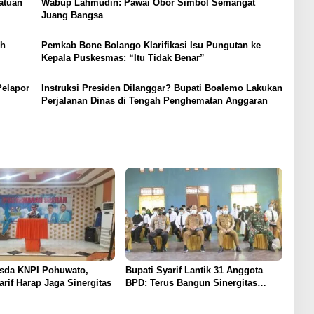
atuan
Wabup Lahmudin: Pawai Obor Simbol Semangat
Juang Bangsa
ih
Pemkab Bone Bolango Klarifikasi Isu Pungutan ke
Kepala Puskesmas: “Itu Tidak Benar”
Pelapor
Instruksi Presiden Dilanggar? Bupati Boalemo Lakukan
Perjalanan Dinas di Tengah Penghematan Anggaran
usda KNPI Pohuwato,
Bupati Syarif Lantik 31 Anggota
arif Harap Jaga Sinergitas
BPD: Terus Bangun Sinergitas
Dengan Pemdes