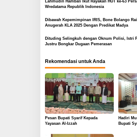
Lahmudin Hambali Ikut Rayakan HUT ke-63 Pers
i
Wredatama Republik Indonesia
p
o
Dibawah Kepemimpinan IRIS, Bone Bolango Ra
Anugerah KLA 2025 Dengan Predikat Madya
s
Dituding Selingkuh dengan Oknum Polisi, Istri 
Justru Bongkar Dugaan Pemerasan
Rekomendasi untuk Anda
Pesan Bupati Syarif Kepada
Hadiri M
Yayasan Al-Izzah
Bupati Sy