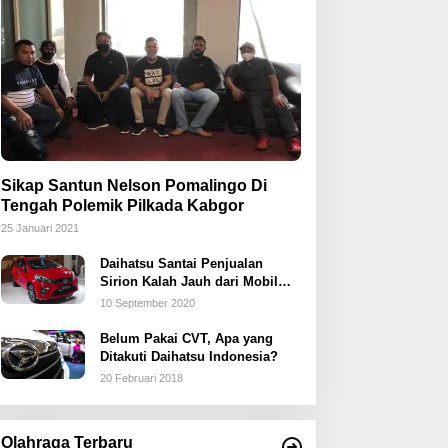
Sikap Santun Nelson Pomalingo Di
Tengah Polemik Pilkada Kabgor
25 Januari 2021
Daihatsu Santai Penjualan
Sirion Kalah Jauh dari Mobil
LCGC
10 September 2020
Belum Pakai CVT, Apa yang
Ditakuti Daihatsu Indonesia?
20 Februari 2018
Olahraga Terbaru