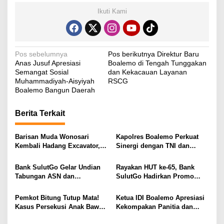
Ikuti Kami
N
Pos sebelumnya
Pos berikutnya
Direktur Baru
Anas Jusuf Apresiasi
Boalemo di Tengah Tunggakan
a
Semangat Sosial
dan Kekacauan Layanan
v
Muhammadiyah-Aisyiyah
RSCG
Boalemo Bangun Daerah
i
g
Berita Terkait
a
s
Barisan Muda Wonosari
Kapolres Boalemo Perkuat
Kembali Hadang Excavator,
Sinergi dengan TNI dan
i
Total 6 Alat Berat Berhasil
Kejaksaan Lewat Kunjungan
Dipulangkan
Silaturahmi
p
Bank SulutGo Gelar Undian
Rayakan HUT ke-65, Bank
Tabungan ASN dan
SulutGo Hadirkan Promo
o
Pensiunan, Hadiah 2 Mobil
Turun Bunga Kredit bagi
s
dan 51 Sepeda Motor
ASN, PPPK, dan Pensiunan
Pemkot Bitung Tutup Mata!
Ketua IDI Boalemo Apresiasi
Kasus Persekusi Anak Bawah
Kekompakan Panitia dan
Umur Dibiarkan Terkatung-
Dedikasi Tenaga Kesehatan