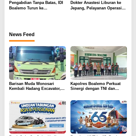
Katung Tanpa Atensi
pada HBDI ke-118
Pengabdian Tanpa Batas, IDI
Dokter Anastesi Liburan ke
Boalemo Turun ke
Jepang, Pelayanan Operasi
Paguyaman Pantai Layani
RSUD Clara Gobel Jadi
Masyarakat
Korban
News Feed
Barisan Muda Wonosari
Kapolres Boalemo Perkuat
Kembali Hadang Excavator,
Sinergi dengan TNI dan
Total 6 Alat Berat Berhasil
Kejaksaan Lewat Kunjungan
Dipulangkan
Silaturahmi