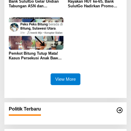
Bank SulutGo Gelar Undian
Rayakan HUT ke-65, Bank
Tabungan ASN dan
SulutGo Hadirkan Promo
Pensiunan, Hadiah 2 Mobil
Turun Bunga Kredit bagi
dan 51 Sepeda Motor
ASN, PPPK, dan Pensiunan
Pemkot Bitung Tutup Mata!
Kasus Persekusi Anak Bawah
Umur Dibiarkan Terkatung-
Katung Tanpa Atensi
View More
Politik Terbaru