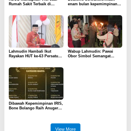
Rumah Sakit Terbaik di
enam bulan kepemimpinan
Gorontalo Tahun 2030
Rum Pagau paling paham
program strategis presiden
Prabowo
Lahmudin Hambali Ikut
Wabup Lahmudin: Pawai
Rayakan HUT ke-63 Persatuan
Obor Simbol Semangat
Wredatama Republik
Juang Bangsa
Indonesia
Dibawah Kepemimpinan IRIS,
Bone Bolango Raih Anugerah
KLA 2025 Dengan Predikat
Madya
View More