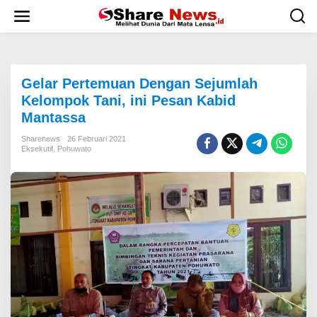
L
e
w
a
t
i
Gelar Pertemuan Dengan Sejumlah
k
e
Kelompok Tani, ini Pesan Kabid
k
Mantassa
o
n
Sharenews
26 Februari 2021
t
Eksekutif
,
Pohuwato
e
n