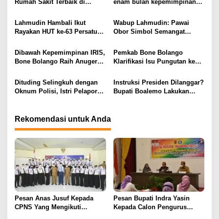
Rumah Sakit Terbaik di
enam bulan kepemimpinan
i
Gorontalo Tahun 2030
Rum Pagau paling paham
program strategis presiden
p
Lahmudin Hambali Ikut
Wabup Lahmudin: Pawai
Prabowo
Rayakan HUT ke-63 Persatuan
Obor Simbol Semangat
o
Wredatama Republik
Juang Bangsa
s
Indonesia
Dibawah Kepemimpinan IRIS,
Pemkab Bone Bolango
Bone Bolango Raih Anugerah
Klarifikasi Isu Pungutan ke
KLA 2025 Dengan Predikat
Kepala Puskesmas: “Itu Tidak
Madya
Benar”
Dituding Selingkuh dengan
Instruksi Presiden Dilanggar?
Oknum Polisi, Istri Pelapor
Bupati Boalemo Lakukan
Justru Bongkar Dugaan
Perjalanan Dinas di Tengah
Pemerasan
Penghematan Anggaran
Rekomendasi untuk Anda
Pesan Anas Jusuf Kepada
Pesan Bupati Indra Yasin
CPNS Yang Mengikuti
Kepada Calon Pengurus
Pelatihan Dasar
Sekolah