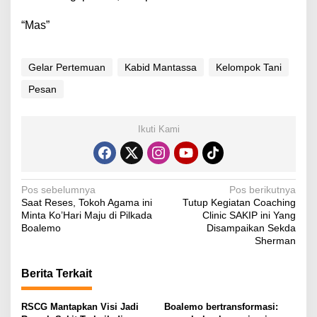
“Mas”
Gelar Pertemuan
Kabid Mantassa
Kelompok Tani
Pesan
Ikuti Kami
N
Pos sebelumnya
Pos berikutnya
Saat Reses, Tokoh Agama ini
Tutup Kegiatan Coaching
a
Minta Ko’Hari Maju di Pilkada
Clinic SAKIP ini Yang
v
Boalemo
Disampaikan Sekda
Sherman
i
g
Berita Terkait
a
s
RSCG Mantapkan Visi Jadi
Boalemo bertransformasi: