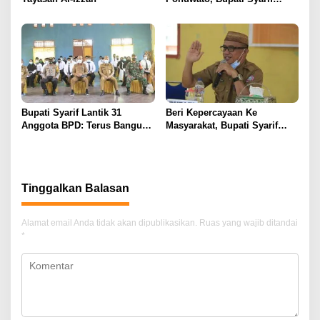
Harap Jaga Sinergitas
Bupati Syarif Lantik 31
Beri Kepercayaan Ke
Anggota BPD: Terus Bangun
Masyarakat, Bupati Syarif
Sinergitas Dengan Pemdes
Sebut Vaksin Itu Baik
Tinggalkan Balasan
Alamat email Anda tidak akan dipublikasikan.
Ruas yang wajib ditandai
*