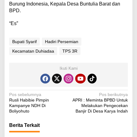
Burung Indonesia, Kepala Desa Buntulia Barat dan
BPD.
“Es”
Bupati Syarif
Hadiri Persemian
Kecamatan Duhiadaa
TPS 3R
Ikuti Kami
N
Pos sebelumnya
Pos berikutnya
Rusli Habibie Pimpin
APRI : Meminta BPBD Untuk
a
Kampanye NDH Di
Melakukan Pengecekan
v
Boliyohuto
Banjir Di Desa Karya Indah
i
Berita Terkait
g