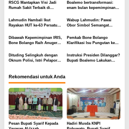
a
RSCG Mantapkan Visi Jadi
Boalemo bertransformasi:
s
Rumah Sakit Terbaik di
enam bulan kepemimpinan
Gorontalo Tahun 2030
Rum Pagau paling paham
i
program strategis presiden
Lahmudin Hambali Ikut
Wabup Lahmudin: Pawai
Prabowo
p
Rayakan HUT ke-63 Persatuan
Obor Simbol Semangat
Wredatama Republik
Juang Bangsa
o
Indonesia
Dibawah Kepemimpinan IRIS,
Pemkab Bone Bolango
s
Bone Bolango Raih Anugerah
Klarifikasi Isu Pungutan ke
KLA 2025 Dengan Predikat
Kepala Puskesmas: “Itu Tidak
Madya
Benar”
Dituding Selingkuh dengan
Instruksi Presiden Dilanggar?
Oknum Polisi, Istri Pelapor
Bupati Boalemo Lakukan
Justru Bongkar Dugaan
Perjalanan Dinas di Tengah
Pemerasan
Penghematan Anggaran
Rekomendasi untuk Anda
Pesan Bupati Syarif Kepada
Hadiri Musda KNPI
Yayasan Al-Izzah
Pohuwato, Bupati Syarif