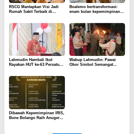
RSCG Mantapkan Visi Jadi
Boalemo bertransformasi:
Rumah Sakit Terbaik di
enam bulan kepemimpinan
Gorontalo Tahun 2030
Rum Pagau paling paham
program strategis presiden
Prabowo
Lahmudin Hambali Ikut
Wabup Lahmudin: Pawai
Rayakan HUT ke-63 Persatuan
Obor Simbol Semangat
Wredatama Republik
Juang Bangsa
Indonesia
Dibawah Kepemimpinan IRIS,
Bone Bolango Raih Anugerah
KLA 2025 Dengan Predikat
Madya