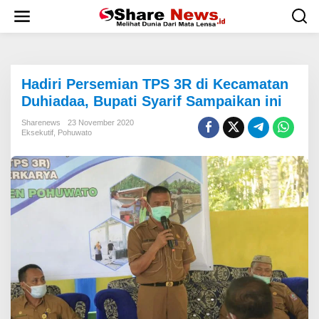
L
e
w
a
t
i
Hadiri Persemian TPS 3R di Kecamatan
k
e
Duhiadaa, Bupati Syarif Sampaikan ini
k
o
Sharenews
23 November 2020
Eksekutif
,
Pohuwato
n
t
e
n