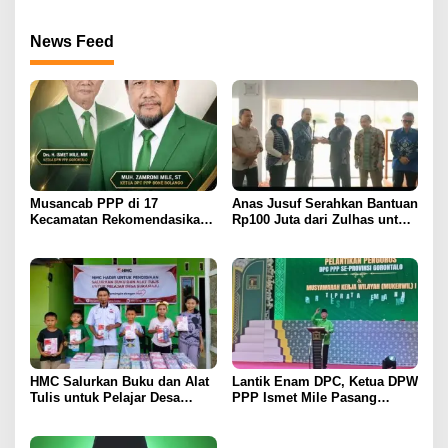
News Feed
Musancab PPP di 17
Anas Jusuf Serahkan Bantuan
Kecamatan Rekomendasikan
Rp100 Juta dari Zulhas untuk
Zamroni Mile Cabup Bone
Pembangunan Masjid At-
Bolango 2031–2035
Tanwir UMGO
HMC Salurkan Buku dan Alat
Lantik Enam DPC, Ketua DPW
Tulis untuk Pelajar Desa
PPP Ismet Mile Pasang
Sukamaju, Ryan Noho:
Target Tambah Kursi di DPRD
Pendidikan Investasi Masa
Depan