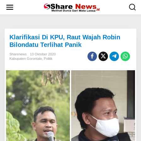
L
e
w
a
t
i
Klarifikasi Di KPU, Raut Wajah Robin
k
e
Bilondatu Terlihat Panik
k
o
Sharenews
13 Oktober 2020
Kabupaten Gorontalo
,
Politik
n
t
e
n