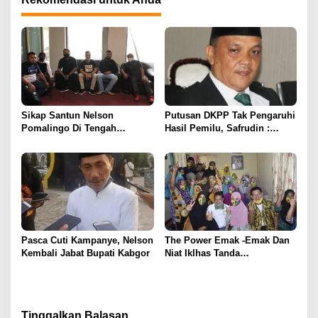
Sikap Santun Nelson
Putusan DKPP Tak Pengaruhi
Pomalingo Di Tengah
Hasil Pemilu, Safrudin :
Polemik Pilkada Kabgor
Paslon Lain Jangan Banyak
Baharap.!!!
Pasca Cuti Kampanye, Nelson
The Power Emak -Emak Dan
Kembali Jabat Bupati Kabgor
Niat Iklhas Tanda
Kemenangan NDH
Tinggalkan Balasan