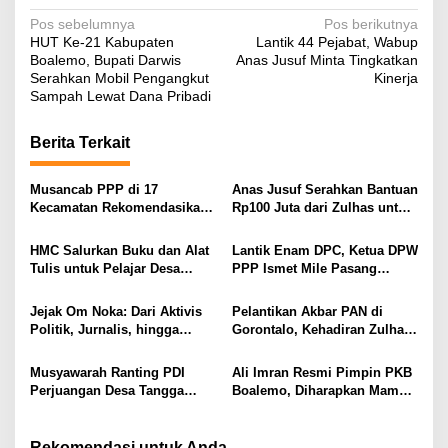
N
Pos sebelumnya
Pos berikutnya
HUT Ke-21 Kabupaten
Lantik 44 Pejabat, Wabup
a
Boalemo, Bupati Darwis
Anas Jusuf Minta Tingkatkan
v
Serahkan Mobil Pengangkut
Kinerja
Sampah Lewat Dana Pribadi
i
g
Berita Terkait
a
s
Musancab PPP di 17
Anas Jusuf Serahkan Bantuan
Kecamatan Rekomendasikan
Rp100 Juta dari Zulhas untuk
i
Zamroni Mile Cabup Bone
Pembangunan Masjid At-
Bolango 2031–2035
Tanwir UMGO
p
HMC Salurkan Buku dan Alat
Lantik Enam DPC, Ketua DPW
Tulis untuk Pelajar Desa
PPP Ismet Mile Pasang
o
Sukamaju, Ryan Noho:
Target Tambah Kursi di DPRD
s
Pendidikan Investasi Masa
Jejak Om Noka: Dari Aktivis
Pelantikan Akbar PAN di
Depan
Politik, Jurnalis, hingga
Gorontalo, Kehadiran Zulhas
Kembali ke Dunia Politik
dan Artis Nasional Curi
Perhatian Publik
Musyawarah Ranting PDI
Ali Imran Resmi Pimpin PKB
Perjuangan Desa Tangga
Boalemo, Diharapkan Mampu
Barito Berjalan Lancar, Wilan
Panaskan Mesin Partai
Kuuna Nahkodai Ranting
Menuju Kontestasi Politik
Periode 2025–2030
Rekomendasi untuk Anda