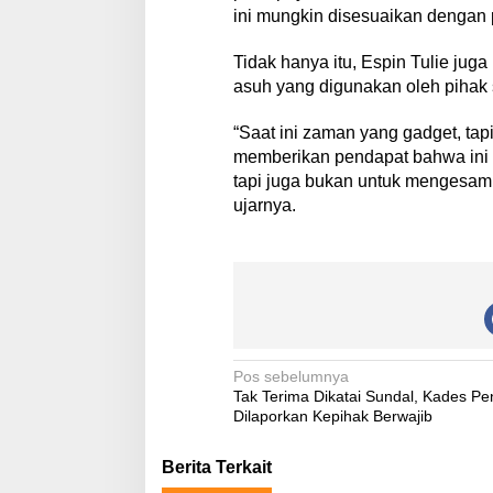
ini mungkin disesuaikan dengan 
Tidak hanya itu, Espin Tulie ju
asuh yang digunakan oleh pihak
“Saat ini zaman yang gadget, tapi
memberikan pendapat bahwa ini se
tapi juga bukan untuk mengesamp
ujarnya.
N
Pos sebelumnya
Tak Terima Dikatai Sundal, Kades Pe
a
Dilaporkan Kepihak Berwajib
v
Berita Terkait
i