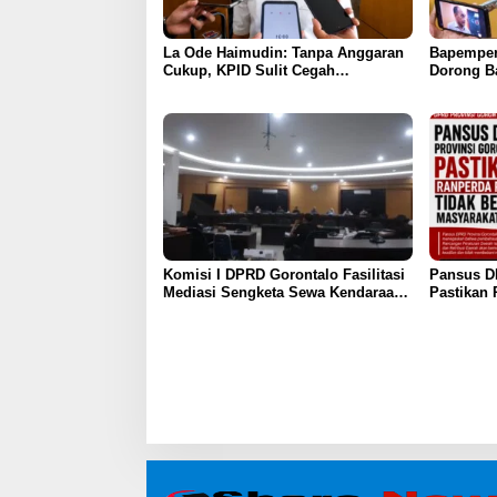
La Ode Haimudin: Tanpa Anggaran
Bapemper
Cukup, KPID Sulit Cegah
Dorong B
Penyebaran Hoaks
Kurikulu
Komisi I DPRD Gorontalo Fasilitasi
Pansus D
Mediasi Sengketa Sewa Kendaraan
Pastikan 
PENAS XVII
Bebani Ma