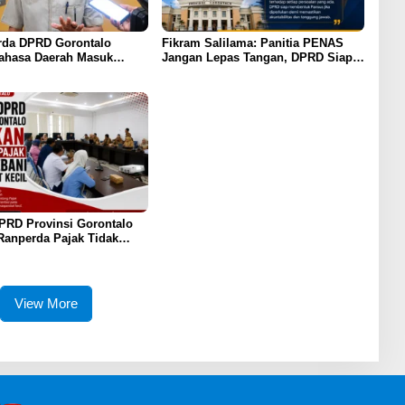
da DPRD Gorontalo
Fikram Salilama: Panitia PENAS
ahasa Daerah Masuk
Jangan Lepas Tangan, DPRD Siap
m Wajib Sekolah
Bentuk Pansus
PRD Provinsi Gorontalo
Ranperda Pajak Tidak
syarakat Kecil
View More