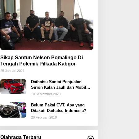
Sikap Santun Nelson Pomalingo Di
Tengah Polemik Pilkada Kabgor
25 Januari 2021
Daihatsu Santai Penjualan
Sirion Kalah Jauh dari Mobil
LCGC
10 September 2020
Belum Pakai CVT, Apa yang
Ditakuti Daihatsu Indonesia?
20 Februari 2018
Olahraga Terbaru