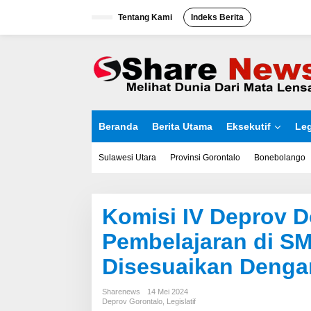
L
Tentang Kami
Indeks Berita
e
w
a
t
i
k
e
k
o
Beranda
Berita Utama
Eksekutif
Leg
n
t
e
Sulawesi Utara
Provinsi Gorontalo
Bonebolango
n
Komisi IV Deprov 
Pembelajaran di SM
Disesuaikan Deng
Sharenews
14 Mei 2024
Deprov Gorontalo
,
Legislatif