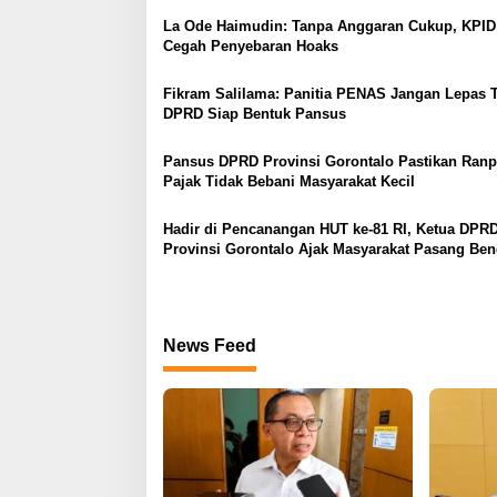
g
La Ode Haimudin: Tanpa Anggaran Cukup, KPID 
a
Cegah Penyebaran Hoaks
s
Fikram Salilama: Panitia PENAS Jangan Lepas 
i
DPRD Siap Bentuk Pansus
p
o
Pansus DPRD Provinsi Gorontalo Pastikan Ranp
Pajak Tidak Bebani Masyarakat Kecil
s
Hadir di Pencanangan HUT ke-81 RI, Ketua DPR
Provinsi Gorontalo Ajak Masyarakat Pasang Ben
Merah Putih
News Feed