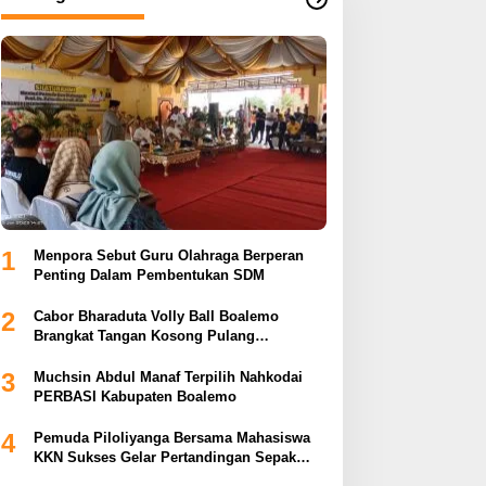
1
Menpora Sebut Guru Olahraga Berperan
Penting Dalam Pembentukan SDM
2
Cabor Bharaduta Volly Ball Boalemo
Brangkat Tangan Kosong Pulang
Membuahkan Hasil
3
Muchsin Abdul Manaf Terpilih Nahkodai
PERBASI Kabupaten Boalemo
4
Pemuda Piloliyanga Bersama Mahasiswa
KKN Sukses Gelar Pertandingan Sepak
Bola LPP