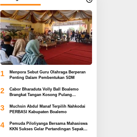
1
Menpora Sebut Guru Olahraga Berperan
Penting Dalam Pembentukan SDM
2
Cabor Bharaduta Volly Ball Boalemo
Brangkat Tangan Kosong Pulang
Membuahkan Hasil
3
Muchsin Abdul Manaf Terpilih Nahkodai
PERBASI Kabupaten Boalemo
4
Pemuda Piloliyanga Bersama Mahasiswa
KKN Sukses Gelar Pertandingan Sepak
Bola LPP