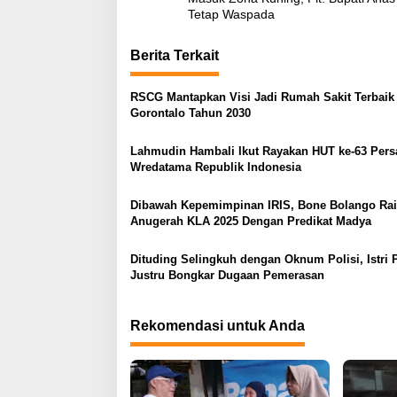
a
Tetap Waspada
v
Berita Terkait
i
g
RSCG Mantapkan Visi Jadi Rumah Sakit Terbaik 
a
Gorontalo Tahun 2030
s
Lahmudin Hambali Ikut Rayakan HUT ke-63 Pers
i
Wredatama Republik Indonesia
p
o
Dibawah Kepemimpinan IRIS, Bone Bolango Ra
Anugerah KLA 2025 Dengan Predikat Madya
s
Dituding Selingkuh dengan Oknum Polisi, Istri 
Justru Bongkar Dugaan Pemerasan
Rekomendasi untuk Anda