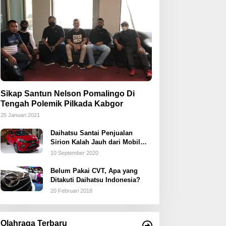
Sikap Santun Nelson Pomalingo Di
Tengah Polemik Pilkada Kabgor
25 Januari 2021
Daihatsu Santai Penjualan
Sirion Kalah Jauh dari Mobil
LCGC
10 September 2020
Belum Pakai CVT, Apa yang
Ditakuti Daihatsu Indonesia?
20 Februari 2018
Olahraga Terbaru