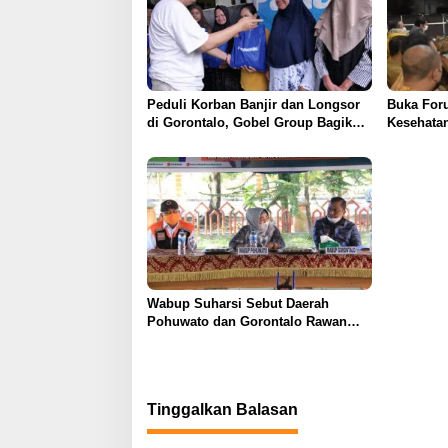
Peduli Korban Banjir dan Longsor
Buka For
di Gorontalo, Gobel Group Bagikan
Kesehatan
Berbagai Macam Bantuan
Suharsi
Wabup Suharsi Sebut Daerah
Pohuwato dan Gorontalo Rawan
Bencana
Tinggalkan Balasan