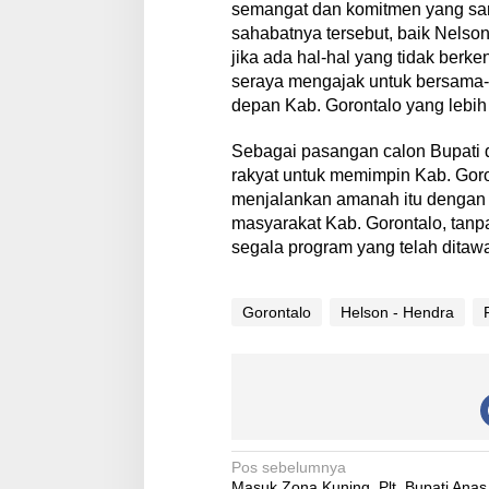
semangat dan komitmen yang sa
sahabatnya tersebut, baik Nel
jika ada hal-hal yang tidak ber
seraya mengajak untuk bersam
depan Kab. Gorontalo yang lebih 
Sebagai pasangan calon Bupati 
rakyat untuk memimpin Kab. Gor
menjalankan amanah itu dengan 
masyarakat Kab. Gorontalo, tanp
segala program yang telah ditawa
Gorontalo
Helson - Hendra
N
Pos sebelumnya
Masuk Zona Kuning, Plt. Bupati Anas