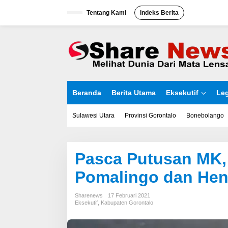
L
Tentang Kami
Indeks Berita
e
w
a
t
i
k
e
k
o
Beranda
Berita Utama
Eksekutif
Leg
n
t
e
Sulawesi Utara
Provinsi Gorontalo
Bonebolango
n
Pasca Putusan MK, 
Pomalingo dan He
Sharenews
17 Februari 2021
Eksekutif
,
Kabupaten Gorontalo