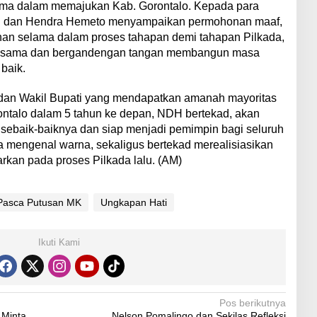
ma dalam memajukan Kab. Gorontalo. Kepada para
son dan Hendra Hemeto menyampaikan permohonan maaf,
kenan selama dalam proses tahapan demi tahapan Pilkada,
a-sama dan bergandengan tangan membangun masa
baik.
dan Wakil Bupati yang mendapatkan amanah mayoritas
ontalo dalam 5 tahun ke depan, NDH bertekad, akan
sebaik-baiknya dan siap menjadi pemimpin bagi seluruh
a mengenal warna, sekaligus bertekad merealisiasikan
rkan pada proses Pilkada lalu. (AM)
Pasca Putusan MK
Ungkapan Hati
Ikuti Kami
Pos berikutnya
 Minta
Nelson Pomalingo dan Sekilas Refleksi