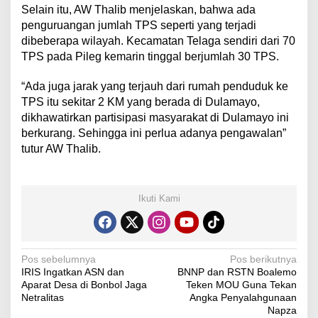
Selain itu, AW Thalib menjelaskan, bahwa ada
penguruangan jumlah TPS seperti yang terjadi
dibeberapa wilayah. Kecamatan Telaga sendiri dari 70
TPS pada Pileg kemarin tinggal berjumlah 30 TPS.
“Ada juga jarak yang terjauh dari rumah penduduk ke
TPS itu sekitar 2 KM yang berada di Dulamayo,
dikhawatirkan partisipasi masyarakat di Dulamayo ini
berkurang. Sehingga ini perlua adanya pengawalan”
tutur AW Thalib.
Ikuti Kami
N
Pos sebelumnya
Pos berikutnya
IRIS Ingatkan ASN dan
BNNP dan RSTN Boalemo
a
Aparat Desa di Bonbol Jaga
Teken MOU Guna Tekan
v
Netralitas
Angka Penyalahgunaan
Napza