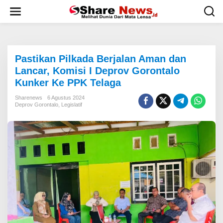
L
e
w
a
t
i
Pastikan Pilkada Berjalan Aman dan
k
e
Lancar, Komisi I Deprov Gorontalo
k
Kunker Ke PPK Telaga
o
n
Sharenews
6 Agustus 2024
t
Deprov Gorontalo
,
Legislatif
e
n