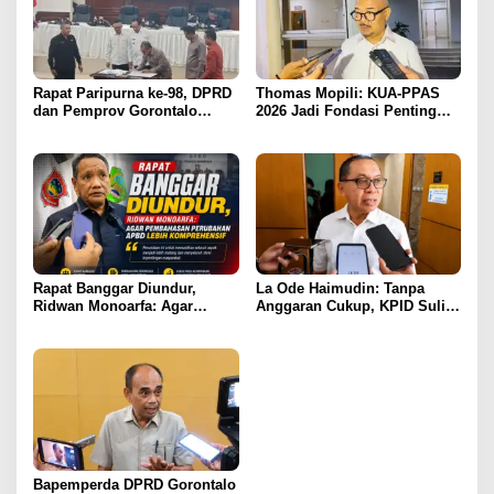
Rapat Paripurna ke-98, DPRD
Thomas Mopili: KUA-PPAS
dan Pemprov Gorontalo
2026 Jadi Fondasi Penting
Teken Nota Kesepakatan KUA-
Perubahan APBD Gorontalo
PPAS 2026
Rapat Banggar Diundur,
La Ode Haimudin: Tanpa
Ridwan Monoarfa: Agar
Anggaran Cukup, KPID Sulit
Pembahasan Perubahan
Cegah Penyebaran Hoaks
APBD Lebih Komprehensif
Bapemperda DPRD Gorontalo