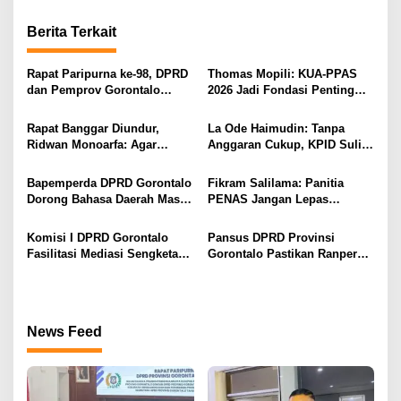
i
g
Berita Terkait
a
s
Rapat Paripurna ke-98, DPRD
Thomas Mopili: KUA-PPAS
dan Pemprov Gorontalo
2026 Jadi Fondasi Penting
i
Teken Nota Kesepakatan KUA-
Perubahan APBD Gorontalo
PPAS 2026
p
Rapat Banggar Diundur,
La Ode Haimudin: Tanpa
Ridwan Monoarfa: Agar
Anggaran Cukup, KPID Sulit
o
Pembahasan Perubahan
Cegah Penyebaran Hoaks
s
APBD Lebih Komprehensif
Bapemperda DPRD Gorontalo
Fikram Salilama: Panitia
Dorong Bahasa Daerah Masuk
PENAS Jangan Lepas
Kurikulum Wajib Sekolah
Tangan, DPRD Siap Bentuk
Pansus
Komisi I DPRD Gorontalo
Pansus DPRD Provinsi
Fasilitasi Mediasi Sengketa
Gorontalo Pastikan Ranperda
Sewa Kendaraan PENAS XVII
Pajak Tidak Bebani
Masyarakat Kecil
News Feed