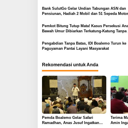
s
Bank SulutGo Gelar Undian Tabungan ASN dan
i
Pensiunan, Hadiah 2 Mobil dan 51 Sepeda Moto
p
o
Pemkot Bitung Tutup Mata! Kasus Persekusi An
Bawah Umur Dibiarkan Terkatung-Katung Tanpa 
s
Pengabdian Tanpa Batas, IDI Boalemo Turun ke
Paguyaman Pantai Layani Masyarakat
Rekomendasi untuk Anda
Pemda Boalemo Gelar Safari
Terima M
Ramadhan, Anas Jusuf Ingatkan
Amin Ing
Prokes
Penerapa