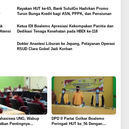
Rayakan HUT ke-65, Bank SulutGo Hadirkan Promo
r
Turun Bunga Kredit bagi ASN, PPPK, dan Pensiunan
ak
Ketua IDI Boalemo Apresiasi Kekompakan Panitia dan
Atensi
Dedikasi Tenaga Kesehatan pada HBDI ke-118
Dokter Anastesi Liburan ke Jepang, Pelayanan Operasi
RSUD Clara Gobel Jadi Korban
ahasiswa UNG, Wabup
DPD II Partai Golkar Boalemo
atkan Pentingnya
Peringati HUT ke_56 Dengan
n Prokes
Menerapkan Prokes