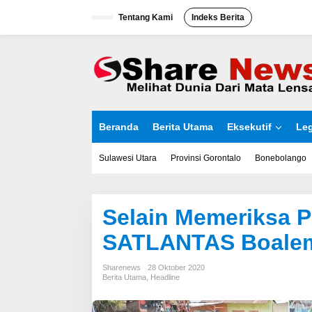
L
Tentang Kami
Indeks Berita
e
w
a
t
i
k
e
k
o
Beranda
Berita Utama
Eksekutif
Leg
n
t
e
Sulawesi Utara
Provinsi Gorontalo
Bonebolango
n
Selain Memeriksa 
SATLANTAS Boalem
Sharenews
28 Oktober 2020
Berita Utama
,
Headline