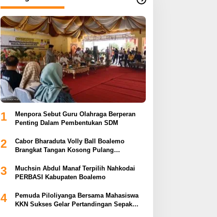
1
Menpora Sebut Guru Olahraga Berperan
Penting Dalam Pembentukan SDM
2
Cabor Bharaduta Volly Ball Boalemo
Brangkat Tangan Kosong Pulang
Membuahkan Hasil
3
Muchsin Abdul Manaf Terpilih Nahkodai
PERBASI Kabupaten Boalemo
4
Pemuda Piloliyanga Bersama Mahasiswa
KKN Sukses Gelar Pertandingan Sepak
Bola LPP