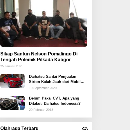
Sikap Santun Nelson Pomalingo Di
Tengah Polemik Pilkada Kabgor
25 Januari 2021
Daihatsu Santai Penjualan
Sirion Kalah Jauh dari Mobil
LCGC
10 September 2020
Belum Pakai CVT, Apa yang
Ditakuti Daihatsu Indonesia?
20 Februari 2018
Olahraga Terbaru