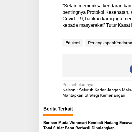
“Selain memeriksa kendaran kami
pentingnya Protokol Kesehatan, 
Covid_19, bahkan kami juga me
kepada masyarakat” Tutur Kasat
Edukasi
PerlengkapanKendara
N
Pos sebelumnya
Nelson : Seluruh Kader Jangan Main-
a
Mantapkan Strategi Kemenangan
v
Berita Terkait
i
g
Barisan Muda Wonosari Kembali Hadang Excava
a
Total 6 Alat Berat Berhasil Dipulangkan