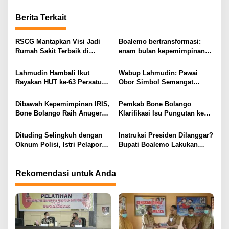
i
Berita Terkait
g
a
RSCG Mantapkan Visi Jadi
Boalemo bertransformasi:
s
Rumah Sakit Terbaik di
enam bulan kepemimpinan
Gorontalo Tahun 2030
Rum Pagau paling paham
i
program strategis presiden
Lahmudin Hambali Ikut
Wabup Lahmudin: Pawai
Prabowo
p
Rayakan HUT ke-63 Persatuan
Obor Simbol Semangat
Wredatama Republik
Juang Bangsa
o
Indonesia
Dibawah Kepemimpinan IRIS,
Pemkab Bone Bolango
s
Bone Bolango Raih Anugerah
Klarifikasi Isu Pungutan ke
KLA 2025 Dengan Predikat
Kepala Puskesmas: “Itu Tidak
Madya
Benar”
Dituding Selingkuh dengan
Instruksi Presiden Dilanggar?
Oknum Polisi, Istri Pelapor
Bupati Boalemo Lakukan
Justru Bongkar Dugaan
Perjalanan Dinas di Tengah
Pemerasan
Penghematan Anggaran
Rekomendasi untuk Anda