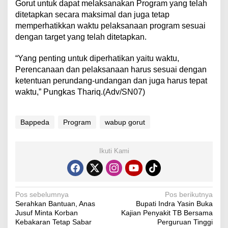
Gorut untuk dapat melaksanakan Program yang telah
ditetapkan secara maksimal dan juga tetap
memperhatikkan waktu pelaksanaan program sesuai
dengan target yang telah ditetapkan.
“Yang penting untuk diperhatikan yaitu waktu,
Perencanaan dan pelaksanaan harus sesuai dengan
ketentuan perundang-undangan dan juga harus tepat
waktu,” Pungkas Thariq.(Adv/SN07)
Bappeda
Program
wabup gorut
Ikuti Kami
N
Pos sebelumnya
Pos berikutnya
Serahkan Bantuan, Anas
Bupati Indra Yasin Buka
a
Jusuf Minta Korban
Kajian Penyakit TB Bersama
v
Kebakaran Tetap Sabar
Perguruan Tinggi