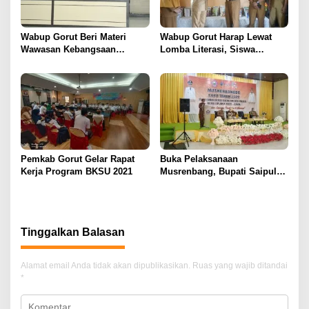
Wabup Gorut Beri Materi
Wabup Gorut Harap Lewat
Wawasan Kebangsaan
Lomba Literasi, Siswa
Dihadapan 80 Perwira SPN
Tingkatkan Minat Baca
Gorontalo
Pemkab Gorut Gelar Rapat
Buka Pelaksanaan
Kerja Program BKSU 2021
Musrenbang, Bupati Saipul
Harap Maksimalkan Program
Tinggalkan Balasan
Alamat email Anda tidak akan dipublikasikan.
Ruas yang wajib ditandai
*