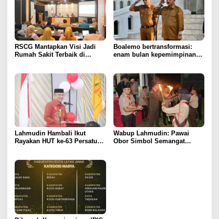
RSCG Mantapkan Visi Jadi
Boalemo bertransformasi:
Rumah Sakit Terbaik di
enam bulan kepemimpinan
Gorontalo Tahun 2030
Rum Pagau paling paham
program strategis presiden
Prabowo
Lahmudin Hambali Ikut
Wabup Lahmudin: Pawai
Rayakan HUT ke-63 Persatuan
Obor Simbol Semangat
Wredatama Republik
Juang Bangsa
Indonesia