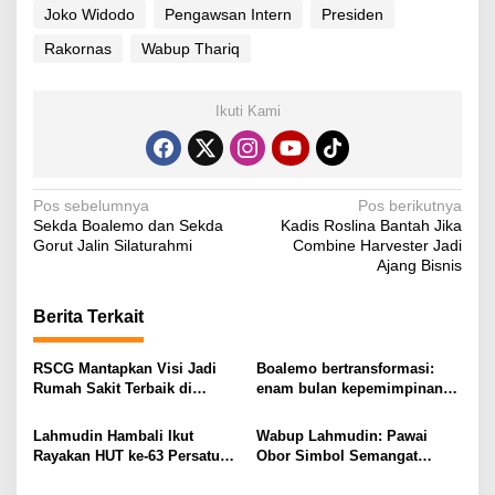
Joko Widodo
Pengawsan Intern
Presiden
Rakornas
Wabup Thariq
Ikuti Kami
N
Pos sebelumnya
Pos berikutnya
Sekda Boalemo dan Sekda
Kadis Roslina Bantah Jika
a
Gorut Jalin Silaturahmi
Combine Harvester Jadi
v
Ajang Bisnis
i
Berita Terkait
g
a
RSCG Mantapkan Visi Jadi
Boalemo bertransformasi:
s
Rumah Sakit Terbaik di
enam bulan kepemimpinan
Gorontalo Tahun 2030
Rum Pagau paling paham
i
program strategis presiden
Lahmudin Hambali Ikut
Wabup Lahmudin: Pawai
Prabowo
p
Rayakan HUT ke-63 Persatuan
Obor Simbol Semangat
Wredatama Republik
Juang Bangsa
o