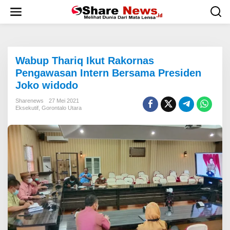
L
e
w
a
t
i
Wabup Thariq Ikut Rakornas
k
e
Pengawasan Intern Bersama Presiden
k
Joko widodo
o
n
Sharenews
27 Mei 2021
t
Eksekutif
,
Gorontalo Utara
e
n