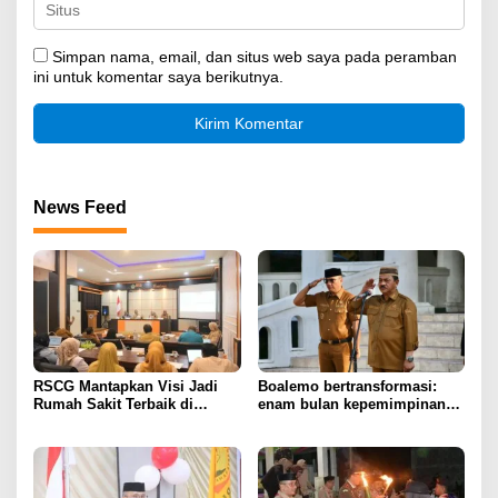
Simpan nama, email, dan situs web saya pada peramban
ini untuk komentar saya berikutnya.
News Feed
RSCG Mantapkan Visi Jadi
Boalemo bertransformasi:
Rumah Sakit Terbaik di
enam bulan kepemimpinan
Gorontalo Tahun 2030
Rum Pagau paling paham
program strategis presiden
Prabowo