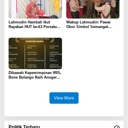
Lahmudin Hambali Ikut
Wabup Lahmudin: Pawai
Rayakan HUT ke-63 Persatuan
Obor Simbol Semangat
Wredatama Republik
Juang Bangsa
Indonesia
Dibawah Kepemimpinan IRIS,
Bone Bolango Raih Anugerah
KLA 2025 Dengan Predikat
Madya
View More
Politik Terbaru