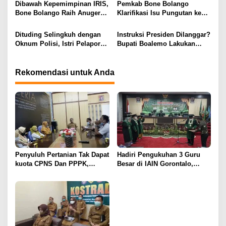
Indonesia
Dibawah Kepemimpinan IRIS,
Pemkab Bone Bolango
s
Bone Bolango Raih Anugerah
Klarifikasi Isu Pungutan ke
KLA 2025 Dengan Predikat
Kepala Puskesmas: “Itu Tidak
Madya
Benar”
Dituding Selingkuh dengan
Instruksi Presiden Dilanggar?
Oknum Polisi, Istri Pelapor
Bupati Boalemo Lakukan
Justru Bongkar Dugaan
Perjalanan Dinas di Tengah
Pemerasan
Penghematan Anggaran
Rekomendasi untuk Anda
Penyuluh Pertanian Tak Dapat
Hadiri Pengukuhan 3 Guru
kuota CPNS Dan PPPK,
Besar di IAIN Gorontalo,
Wabup Thariq Beri Solusi
Wabup Thariq Sampaikan ini
Begini