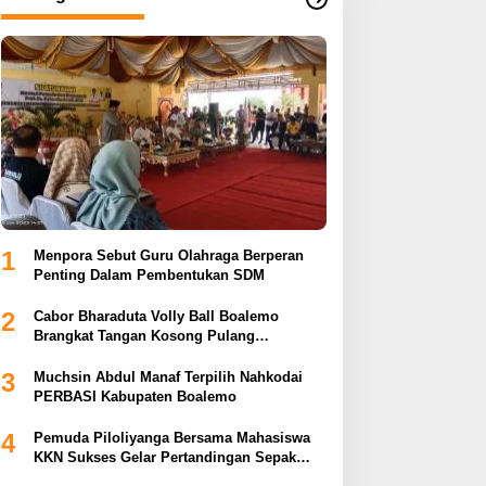
1
Menpora Sebut Guru Olahraga Berperan
Penting Dalam Pembentukan SDM
2
Cabor Bharaduta Volly Ball Boalemo
Brangkat Tangan Kosong Pulang
Membuahkan Hasil
3
Muchsin Abdul Manaf Terpilih Nahkodai
PERBASI Kabupaten Boalemo
4
Pemuda Piloliyanga Bersama Mahasiswa
KKN Sukses Gelar Pertandingan Sepak
Bola LPP