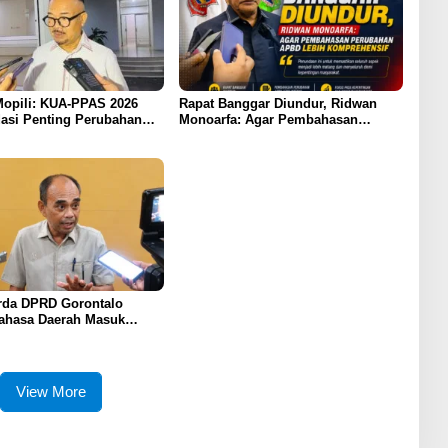
opili: KUA-PPAS 2026
Rapat Banggar Diundur, Ridwan
asi Penting Perubahan
Monoarfa: Agar Pembahasan
ontalo
Perubahan APBD Lebih
Komprehensif
da DPRD Gorontalo
ahasa Daerah Masuk
m Wajib Sekolah
View More