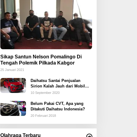
Sikap Santun Nelson Pomalingo Di
Tengah Polemik Pilkada Kabgor
25 Januari 2021
Daihatsu Santai Penjualan
Sirion Kalah Jauh dari Mobil
LCGC
10 September 2020
Belum Pakai CVT, Apa yang
Ditakuti Daihatsu Indonesia?
20 Februari 2018
Olahraga Terbaru