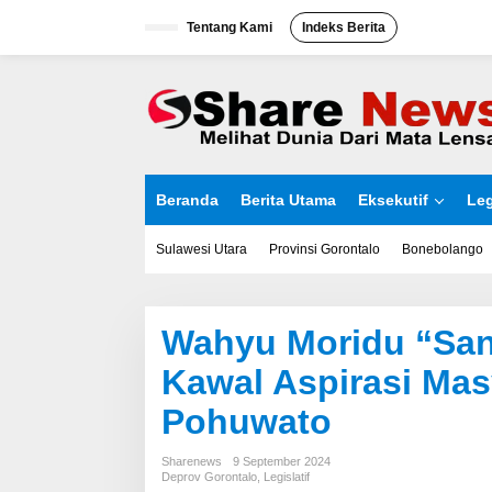
L
Tentang Kami
Indeks Berita
e
w
a
t
i
k
e
k
o
Beranda
Berita Utama
Eksekutif
Leg
n
t
e
Sulawesi Utara
Provinsi Gorontalo
Bonebolango
n
Wahyu Moridu “San
Kawal Aspirasi Ma
Pohuwato
Sharenews
9 September 2024
Deprov Gorontalo
,
Legislatif