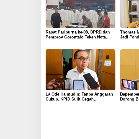
Rapat Paripurna ke-98, DPRD dan
Thomas M
Pemprov Gorontalo Teken Nota
Jadi Fond
Kesepakatan KUA-PPAS 2026
APBD Gor
La Ode Haimudin: Tanpa Anggaran
Bapemper
Cukup, KPID Sulit Cegah
Dorong B
Penyebaran Hoaks
Kurikulu