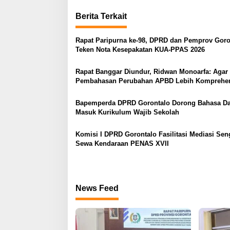
v
Berita Terkait
i
g
Rapat Paripurna ke-98, DPRD dan Pemprov Goro
a
Teken Nota Kesepakatan KUA-PPAS 2026
s
Rapat Banggar Diundur, Ridwan Monoarfa: Agar
i
Pembahasan Perubahan APBD Lebih Komprehen
p
o
Bapemperda DPRD Gorontalo Dorong Bahasa D
Masuk Kurikulum Wajib Sekolah
s
Komisi I DPRD Gorontalo Fasilitasi Mediasi Sen
Sewa Kendaraan PENAS XVII
News Feed