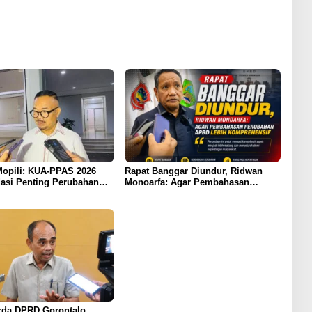
opili: KUA-PPAS 2026
Rapat Banggar Diundur, Ridwan
asi Penting Perubahan
Monoarfa: Agar Pembahasan
ontalo
Perubahan APBD Lebih
Komprehensif
da DPRD Gorontalo