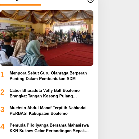
1
Menpora Sebut Guru Olahraga Berperan
Penting Dalam Pembentukan SDM
2
Cabor Bharaduta Volly Ball Boalemo
Brangkat Tangan Kosong Pulang
Membuahkan Hasil
3
Muchsin Abdul Manaf Terpilih Nahkodai
PERBASI Kabupaten Boalemo
4
Pemuda Piloliyanga Bersama Mahasiswa
KKN Sukses Gelar Pertandingan Sepak
Bola LPP