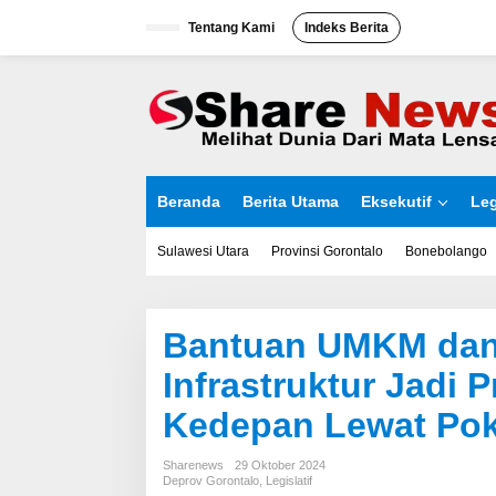
L
Tentang Kami
Indeks Berita
e
w
a
t
i
k
e
k
o
Beranda
Berita Utama
Eksekutif
Leg
n
t
e
Sulawesi Utara
Provinsi Gorontalo
Bonebolango
n
Bantuan UMKM da
Infrastruktur Jadi 
Kedepan Lewat Pok
Sharenews
29 Oktober 2024
Deprov Gorontalo
,
Legislatif