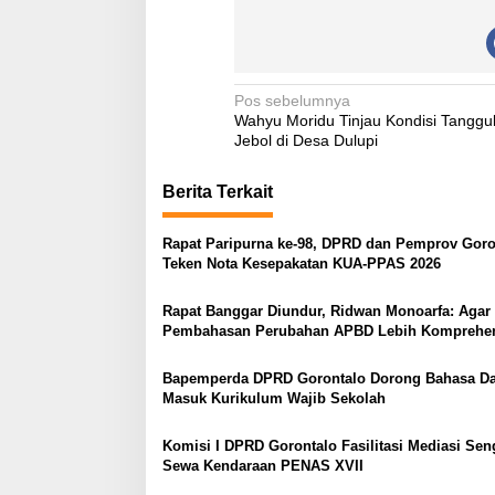
N
Pos sebelumnya
Wahyu Moridu Tinjau Kondisi Tanggu
a
Jebol di Desa Dulupi
v
Berita Terkait
i
g
Rapat Paripurna ke-98, DPRD dan Pemprov Goro
a
Teken Nota Kesepakatan KUA-PPAS 2026
s
Rapat Banggar Diundur, Ridwan Monoarfa: Agar
i
Pembahasan Perubahan APBD Lebih Komprehen
p
o
Bapemperda DPRD Gorontalo Dorong Bahasa D
Masuk Kurikulum Wajib Sekolah
s
Komisi I DPRD Gorontalo Fasilitasi Mediasi Sen
Sewa Kendaraan PENAS XVII