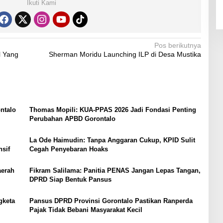
Ikuti Kami
Pos berikutnya
l Yang
Sherman Moridu Launching ILP di Desa Mustika
ntalo
Thomas Mopili: KUA-PPAS 2026 Jadi Fondasi Penting
Perubahan APBD Gorontalo
La Ode Haimudin: Tanpa Anggaran Cukup, KPID Sulit
sif
Cegah Penyebaran Hoaks
aerah
Fikram Salilama: Panitia PENAS Jangan Lepas Tangan,
DPRD Siap Bentuk Pansus
gketa
Pansus DPRD Provinsi Gorontalo Pastikan Ranperda
Pajak Tidak Bebani Masyarakat Kecil