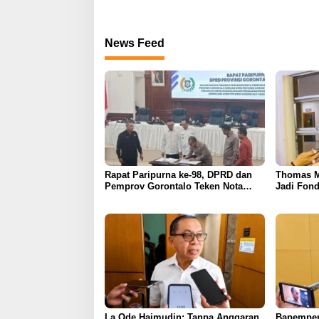
News Feed
Rapat Paripurna ke-98, DPRD dan
Thomas M
Pemprov Gorontalo Teken Nota
Jadi Fond
Kesepakatan KUA-PPAS 2026
APBD Gor
La Ode Haimudin: Tanpa Anggaran
Bapemper