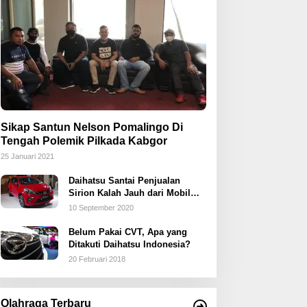
Sikap Santun Nelson Pomalingo Di
Tengah Polemik Pilkada Kabgor
25 Januari 2021
Daihatsu Santai Penjualan
Sirion Kalah Jauh dari Mobil
LCGC
10 September 2020
Belum Pakai CVT, Apa yang
Ditakuti Daihatsu Indonesia?
20 Februari 2018
Olahraga Terbaru