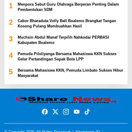
1
Menpora Sebut Guru Olahraga Berperan Penting Dalam
Pembentukan SDM
2
Cabor Bharaduta Volly Ball Boalemo Brangkat Tangan
Kosong Pulang Membuahkan Hasil
3
Muchsin Abdul Manaf Terpilih Nahkodai PERBASI
Kabupaten Boalemo
4
Pemuda Piloliyanga Bersama Mahasiswa KKN Sukses
Gelar Pertandingan Sepak Bola LPP
5
Bersama Mahasiswa KKN, Pemuda Limbato Sukses Hibur
Masyarakat
© Copyright 2020, All Rights Reserved |
Sharenews ID