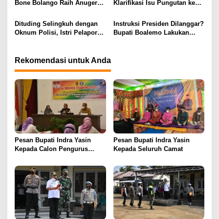
s
Bone Bolango Raih Anugerah
Klarifikasi Isu Pungutan ke
KLA 2025 Dengan Predikat
Kepala Puskesmas: “Itu Tidak
Madya
Benar”
Dituding Selingkuh dengan
Instruksi Presiden Dilanggar?
Oknum Polisi, Istri Pelapor
Bupati Boalemo Lakukan
Justru Bongkar Dugaan
Perjalanan Dinas di Tengah
Pemerasan
Penghematan Anggaran
Rekomendasi untuk Anda
Pesan Bupati Indra Yasin
Pesan Bupati Indra Yasin
Kepada Calon Pengurus
Kepada Seluruh Camat
Sekolah