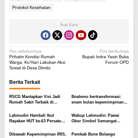
Protokol Kesehatan
Ikuti Kami
N
Pos sebelumnya
Pos berikutnya
Prihatin Kondisi Rumah
Bupati Indra Yasin Buka
a
Warga, Ko’Hari Lakukan Aksi
Forum OPD
v
Sosial di Desa Dimito
i
Berita Terkait
g
a
RSCG Mantapkan Visi Jadi
Boalemo bertransformasi:
s
Rumah Sakit Terbaik di
enam bulan kepemimpinan
Gorontalo Tahun 2030
Rum Pagau paling paham
i
program strategis presiden
Lahmudin Hambali Ikut
Wabup Lahmudin: Pawai
Prabowo
p
Rayakan HUT ke-63 Persatuan
Obor Simbol Semangat
Wredatama Republik
Juang Bangsa
o
Indonesia
Dibawah Kepemimpinan IRIS,
Pemkab Bone Bolango