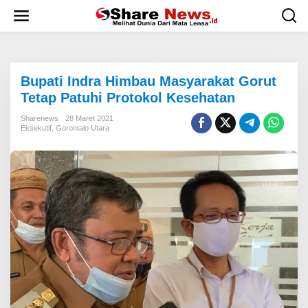
L
e
w
a
t
i
Bupati Indra Himbau Masyarakat Gorut
k
e
Tetap Patuhi Protokol Kesehatan
k
o
Sharenews
28 Maret 2021
Eksekutif
,
Gorontalo Utara
n
t
e
n