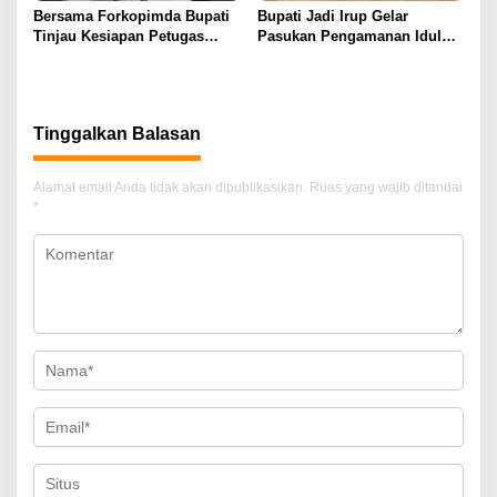
Bersama Forkopimda Bupati
Bupati Jadi Irup Gelar
Tinjau Kesiapan Petugas
Pasukan Pengamanan Idul
Perbatasan Gorut-Bolmut
Fitri
Tinggalkan Balasan
Alamat email Anda tidak akan dipublikasikan.
Ruas yang wajib ditandai
*