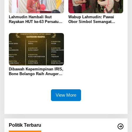
Lahmudin Hambali Ikut
Wabup Lahmudin: Pawai
Rayakan HUT ke-63 Persatuan
Obor Simbol Semangat
Wredatama Republik
Juang Bangsa
Indonesia
Dibawah Kepemimpinan IRIS,
Bone Bolango Raih Anugerah
KLA 2025 Dengan Predikat
Madya
View More
Politik Terbaru