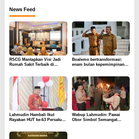
News Feed
RSCG Mantapkan Visi Jadi
Boalemo bertransformasi:
Rumah Sakit Terbaik di
enam bulan kepemimpinan
Gorontalo Tahun 2030
Rum Pagau paling paham
program strategis presiden
Prabowo
Lahmudin Hambali Ikut
Wabup Lahmudin: Pawai
Rayakan HUT ke-63 Persatuan
Obor Simbol Semangat
Wredatama Republik
Juang Bangsa
Indonesia