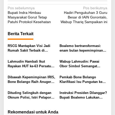
N
Pos sebelumnya
Pos berikutnya
Bupati Indra Himbau
Hadiri Pengukuhan 3 Guru
a
Masyarakat Gorut Tetap
Besar di IAIN Gorontalo,
v
Patuhi Protokol Kesehatan
Wabup Thariq Sampaikan ini
i
Berita Terkait
g
a
RSCG Mantapkan Visi Jadi
Boalemo bertransformasi:
s
Rumah Sakit Terbaik di
enam bulan kepemimpinan
Gorontalo Tahun 2030
Rum Pagau paling paham
i
program strategis presiden
Lahmudin Hambali Ikut
Wabup Lahmudin: Pawai
Prabowo
p
Rayakan HUT ke-63 Persatuan
Obor Simbol Semangat
Wredatama Republik
Juang Bangsa
o
Indonesia
Dibawah Kepemimpinan IRIS,
Pemkab Bone Bolango
s
Bone Bolango Raih Anugerah
Klarifikasi Isu Pungutan ke
KLA 2025 Dengan Predikat
Kepala Puskesmas: “Itu Tidak
Madya
Benar”
Dituding Selingkuh dengan
Instruksi Presiden Dilanggar?
Oknum Polisi, Istri Pelapor
Bupati Boalemo Lakukan
Justru Bongkar Dugaan
Perjalanan Dinas di Tengah
Pemerasan
Penghematan Anggaran
Rekomendasi untuk Anda