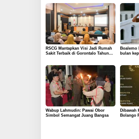
RSCG Mantapkan Visi Jadi Rumah
Boalemo 
Sakit Terbaik di Gorontalo Tahun
bulan ke
2030
paling pa
presiden
Wabup Lahmudin: Pawai Obor
Dibawah 
Simbol Semangat Juang Bangsa
Bolango 
Dengan P