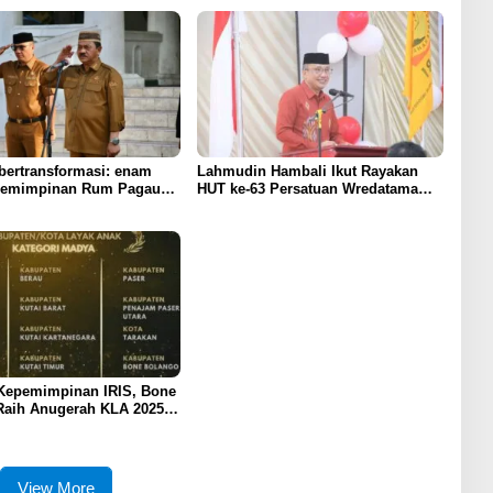
bertransformasi: enam
Lahmudin Hambali Ikut Rayakan
pemimpinan Rum Pagau
HUT ke-63 Persatuan Wredatama
ham program strategis
Republik Indonesia
 Prabowo
Kepemimpinan IRIS, Bone
Raih Anugerah KLA 2025
redikat Madya
View More