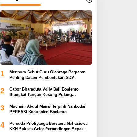
1
Menpora Sebut Guru Olahraga Berperan
Penting Dalam Pembentukan SDM
2
Cabor Bharaduta Volly Ball Boalemo
Brangkat Tangan Kosong Pulang
Membuahkan Hasil
3
Muchsin Abdul Manaf Terpilih Nahkodai
PERBASI Kabupaten Boalemo
4
Pemuda Piloliyanga Bersama Mahasiswa
KKN Sukses Gelar Pertandingan Sepak
Bola LPP