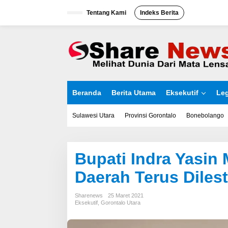
L
Tentang Kami
Indeks Berita
e
w
a
t
i
k
e
k
o
Beranda
Berita Utama
Eksekutif
Leg
n
t
e
Sulawesi Utara
Provinsi Gorontalo
Bonebolango
n
Bupati Indra Yasi
Daerah Terus Dilest
Sharenews
25 Maret 2021
Eksekutif
,
Gorontalo Utara