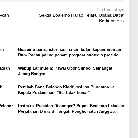
Pos berikutnya
Akan
Sekda Boalemo Harap Pelaku Usaha Dapat
Berkompetisi
di
Boalemo bertransformasi: enam bulan kepemimpinan
Rum Pagau paling paham program strategis presiden
Prabowo
atuan
Wabup Lahmudin: Pawai Obor Simbol Semangat
Juang Bangsa
ih
Pemkab Bone Bolango Klarifikasi Isu Pungutan ke
Kepala Puskesmas: “Itu Tidak Benar”
Pelapor
Instruksi Presiden Dilanggar? Bupati Boalemo Lakukan
Perjalanan Dinas di Tengah Penghematan Anggaran