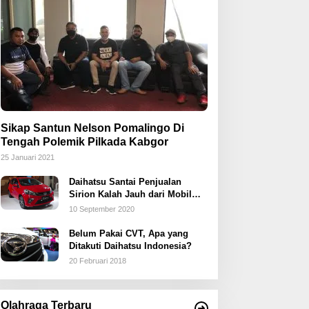
Sikap Santun Nelson Pomalingo Di
Tengah Polemik Pilkada Kabgor
25 Januari 2021
Daihatsu Santai Penjualan
Sirion Kalah Jauh dari Mobil
LCGC
10 September 2020
Belum Pakai CVT, Apa yang
Ditakuti Daihatsu Indonesia?
20 Februari 2018
Olahraga Terbaru