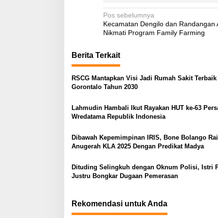
N
Pos sebelumnya
Kecamatan Dengilo dan Randangan 
a
Nikmati Program Family Farming
v
Berita Terkait
i
g
RSCG Mantapkan Visi Jadi Rumah Sakit Terbaik 
a
Gorontalo Tahun 2030
s
Lahmudin Hambali Ikut Rayakan HUT ke-63 Pers
i
Wredatama Republik Indonesia
p
o
Dibawah Kepemimpinan IRIS, Bone Bolango Ra
Anugerah KLA 2025 Dengan Predikat Madya
s
Dituding Selingkuh dengan Oknum Polisi, Istri 
Justru Bongkar Dugaan Pemerasan
Rekomendasi untuk Anda