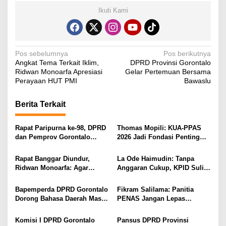
Ikuti Kami
N
Pos sebelumnya
Pos berikutnya
Angkat Tema Terkait Iklim,
DPRD Provinsi Gorontalo
a
Ridwan Monoarfa Apresiasi
Gelar Pertemuan Bersama
v
Perayaan HUT PMI
Bawaslu
i
Berita Terkait
g
a
Rapat Paripurna ke-98, DPRD
Thomas Mopili: KUA-PPAS
s
dan Pemprov Gorontalo
2026 Jadi Fondasi Penting
Teken Nota Kesepakatan KUA-
Perubahan APBD Gorontalo
i
PPAS 2026
Rapat Banggar Diundur,
La Ode Haimudin: Tanpa
p
Ridwan Monoarfa: Agar
Anggaran Cukup, KPID Sulit
Pembahasan Perubahan
Cegah Penyebaran Hoaks
o
APBD Lebih Komprehensif
Bapemperda DPRD Gorontalo
Fikram Salilama: Panitia
s
Dorong Bahasa Daerah Masuk
PENAS Jangan Lepas
Kurikulum Wajib Sekolah
Tangan, DPRD Siap Bentuk
Pansus
Komisi I DPRD Gorontalo
Pansus DPRD Provinsi