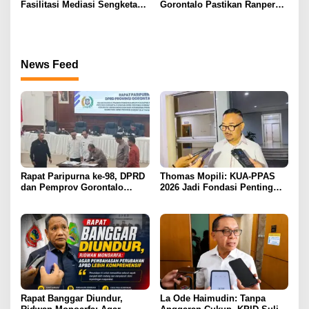
Fasilitasi Mediasi Sengketa
Gorontalo Pastikan Ranperda
Sewa Kendaraan PENAS XVII
Pajak Tidak Bebani
Masyarakat Kecil
News Feed
Rapat Paripurna ke-98, DPRD
Thomas Mopili: KUA-PPAS
dan Pemprov Gorontalo
2026 Jadi Fondasi Penting
Teken Nota Kesepakatan KUA-
Perubahan APBD Gorontalo
PPAS 2026
Rapat Banggar Diundur,
La Ode Haimudin: Tanpa