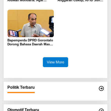
Ridwan Monoarfa: Agar
Anggaran Cukup, KPID Sulit
Pembahasan Perubahan
Cegah Penyebaran Hoaks
APBD Lebih Komprehensif
Bapemperda DPRD Gorontalo
Dorong Bahasa Daerah Masuk
Kurikulum Wajib Sekolah
View More
Politik Terbaru
Otomotif Terbaru