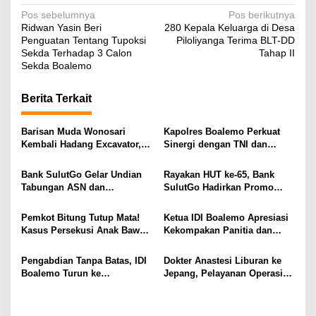
N
Pos sebelumnya
Pos berikutnya
Ridwan Yasin Beri
280 Kepala Keluarga di Desa
a
Penguatan Tentang Tupoksi
Piloliyanga Terima BLT-DD
v
Sekda Terhadap 3 Calon
Tahap II
Sekda Boalemo
i
g
Berita Terkait
a
s
Barisan Muda Wonosari
Kapolres Boalemo Perkuat
Kembali Hadang Excavator,
Sinergi dengan TNI dan
i
Total 6 Alat Berat Berhasil
Kejaksaan Lewat Kunjungan
Dipulangkan
Silaturahmi
p
Bank SulutGo Gelar Undian
Rayakan HUT ke-65, Bank
Tabungan ASN dan
SulutGo Hadirkan Promo
o
Pensiunan, Hadiah 2 Mobil
Turun Bunga Kredit bagi
s
dan 51 Sepeda Motor
ASN, PPPK, dan Pensiunan
Pemkot Bitung Tutup Mata!
Ketua IDI Boalemo Apresiasi
Kasus Persekusi Anak Bawah
Kekompakan Panitia dan
Umur Dibiarkan Terkatung-
Dedikasi Tenaga Kesehatan
Katung Tanpa Atensi
pada HBDI ke-118
Pengabdian Tanpa Batas, IDI
Dokter Anastesi Liburan ke
Boalemo Turun ke
Jepang, Pelayanan Operasi
Paguyaman Pantai Layani
RSUD Clara Gobel Jadi
Masyarakat
Korban