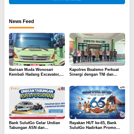
News Feed
Barisan Muda Wonosari
Kapolres Boalemo Perkuat
Kembali Hadang Excavator,
Sinergi dengan TNI dan
Total 6 Alat Berat Berhasil
Kejaksaan Lewat Kunjungan
Dipulangkan
Silaturahmi
Bank SulutGo Gelar Undian
Rayakan HUT ke-65, Bank
Tabungan ASN dan
SulutGo Hadirkan Promo
Pensiunan, Hadiah 2 Mobil
Turun Bunga Kredit bagi