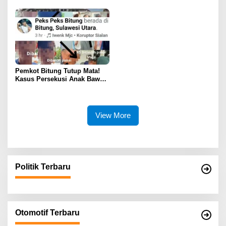
dan 51 Sepeda Motor
ASN, PPPK, dan Pensiunan
Pemkot Bitung Tutup Mata!
Kasus Persekusi Anak Bawah
Umur Dibiarkan Terkatung-
Katung Tanpa Atensi
View More
Politik Terbaru
Otomotif Terbaru