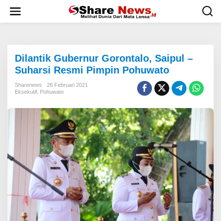
L
e
w
a
t
i
Dilantik Gubernur Gorontalo, Saipul –
k
e
Suharsi Resmi Pimpin Pohuwato
k
o
Sharenews
26 Februari 2021
Eksekutif
,
Pohuwato
n
t
e
n