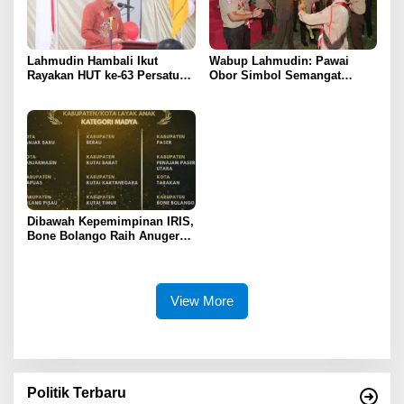
Lahmudin Hambali Ikut
Wabup Lahmudin: Pawai
Rayakan HUT ke-63 Persatuan
Obor Simbol Semangat
Wredatama Republik
Juang Bangsa
Indonesia
Dibawah Kepemimpinan IRIS,
Bone Bolango Raih Anugerah
KLA 2025 Dengan Predikat
Madya
View More
Politik Terbaru