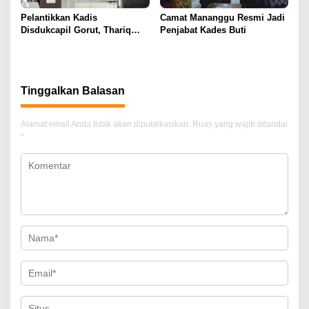
Pelantikkan Kadis
Camat Mananggu Resmi Jadi
Disdukcapil Gorut, Thariq
Penjabat Kades Buti
Modanggu : Saya Tidak
Pernah Terlibat!
Tinggalkan Balasan
Alamat email Anda tidak akan dipublikasikan.
Ruas yang wajib ditandai
*