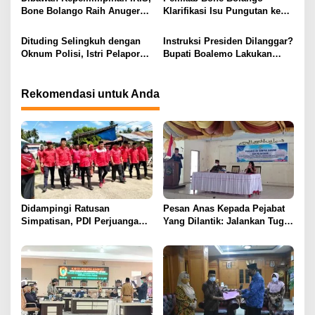
s
Bone Bolango Raih Anugerah
Klarifikasi Isu Pungutan ke
KLA 2025 Dengan Predikat
Kepala Puskesmas: “Itu Tidak
Madya
Benar”
Dituding Selingkuh dengan
Instruksi Presiden Dilanggar?
Oknum Polisi, Istri Pelapor
Bupati Boalemo Lakukan
Justru Bongkar Dugaan
Perjalanan Dinas di Tengah
Pemerasan
Penghematan Anggaran
Rekomendasi untuk Anda
Didampingi Ratusan
Pesan Anas Kepada Pejabat
Simpatisan, PDI Perjuangan
Yang Dilantik: Jalankan Tugas
Boalemo Resmi Daftarkan
Sesuai Tupoksi
Bacaleg di KPU