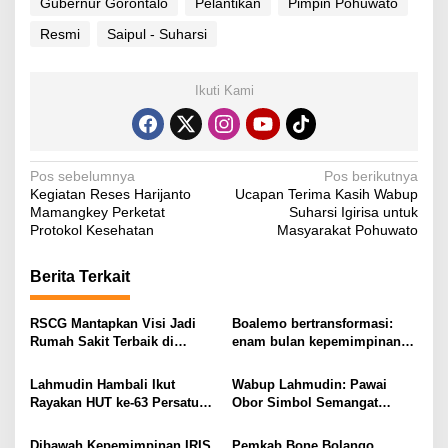
Gubernur Gorontalo
Pelantikan
Pimpin Pohuwato
Resmi
Saipul - Suharsi
Ikuti Kami
N
Pos sebelumnya
Pos berikutnya
Kegiatan Reses Harijanto
Ucapan Terima Kasih Wabup
a
Mamangkey Perketat
Suharsi Igirisa untuk
v
Protokol Kesehatan
Masyarakat Pohuwato
i
Berita Terkait
g
a
RSCG Mantapkan Visi Jadi
Boalemo bertransformasi:
s
Rumah Sakit Terbaik di
enam bulan kepemimpinan
Gorontalo Tahun 2030
Rum Pagau paling paham
i
program strategis presiden
Lahmudin Hambali Ikut
Wabup Lahmudin: Pawai
Prabowo
p
Rayakan HUT ke-63 Persatuan
Obor Simbol Semangat
Wredatama Republik
Juang Bangsa
o
Indonesia
Dibawah Kepemimpinan IRIS,
Pemkab Bone Bolango