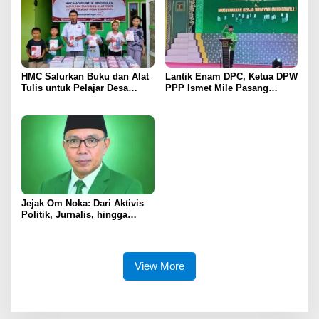
HMC Salurkan Buku dan Alat
Lantik Enam DPC, Ketua DPW
Tulis untuk Pelajar Desa
PPP Ismet Mile Pasang
Sukamaju, Ryan Noho:
Target Tambah Kursi di DPRD
Pendidikan Investasi Masa
Depan
Jejak Om Noka: Dari Aktivis
Politik, Jurnalis, hingga
Kembali ke Dunia Politik
View More