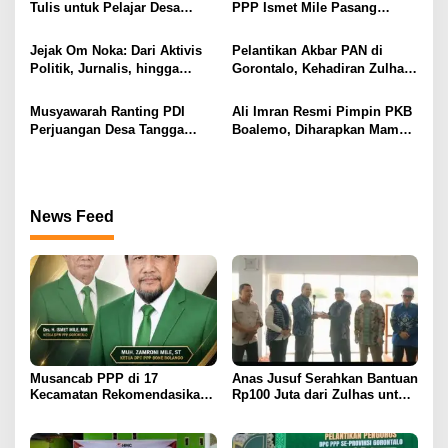
Tulis untuk Pelajar Desa
PPP Ismet Mile Pasang
o
Sukamaju, Ryan Noho:
Target Tambah Kursi di DPRD
s
Pendidikan Investasi Masa
Jejak Om Noka: Dari Aktivis
Pelantikan Akbar PAN di
Depan
Politik, Jurnalis, hingga
Gorontalo, Kehadiran Zulhas
Kembali ke Dunia Politik
dan Artis Nasional Curi
Perhatian Publik
Musyawarah Ranting PDI
Ali Imran Resmi Pimpin PKB
Perjuangan Desa Tangga
Boalemo, Diharapkan Mampu
Barito Berjalan Lancar, Wilan
Panaskan Mesin Partai
Kuuna Nahkodai Ranting
Menuju Kontestasi Politik
Periode 2025–2030
News Feed
Musancab PPP di 17
Anas Jusuf Serahkan Bantuan
Kecamatan Rekomendasikan
Rp100 Juta dari Zulhas untuk
Zamroni Mile Cabup Bone
Pembangunan Masjid At-
Bolango 2031–2035
Tanwir UMGO