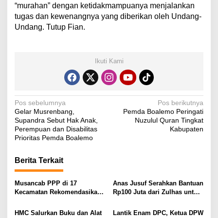
“murahan” dengan ketidakmampuanya menjalankan
tugas dan kewenangnya yang diberikan oleh Undang-
Undang. Tutup Fian.
Ikuti Kami
N
Pos sebelumnya
Pos berikutnya
Gelar Musrenbang,
Pemda Boalemo Peringati
a
Supandra Sebut Hak Anak,
Nuzulul Quran Tingkat
v
Perempuan dan Disabilitas
Kabupaten
Prioritas Pemda Boalemo
i
g
Berita Terkait
a
s
Musancab PPP di 17
Anas Jusuf Serahkan Bantuan
Kecamatan Rekomendasikan
Rp100 Juta dari Zulhas untuk
i
Zamroni Mile Cabup Bone
Pembangunan Masjid At-
Bolango 2031–2035
Tanwir UMGO
p
HMC Salurkan Buku dan Alat
Lantik Enam DPC, Ketua DPW