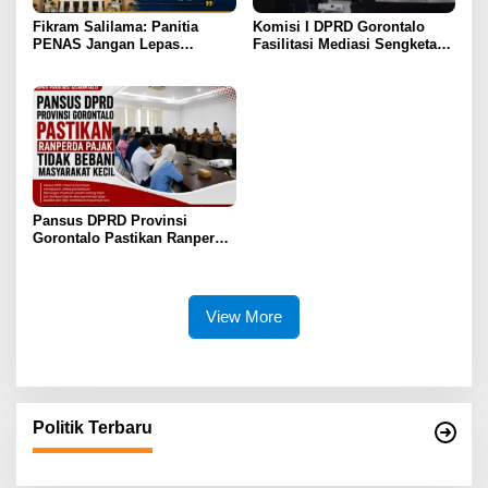
Fikram Salilama: Panitia
Komisi I DPRD Gorontalo
PENAS Jangan Lepas
Fasilitasi Mediasi Sengketa
Tangan, DPRD Siap Bentuk
Sewa Kendaraan PENAS XVII
Pansus
Pansus DPRD Provinsi
Gorontalo Pastikan Ranperda
Pajak Tidak Bebani
Masyarakat Kecil
View More
Politik Terbaru