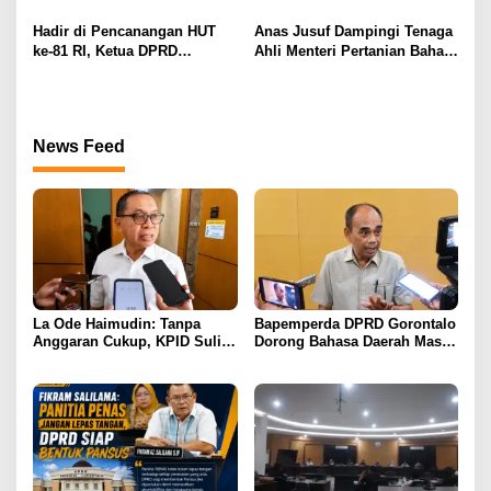
Pajak Tidak Bebani
Rancangan KUA-PPAS
Masyarakat Kecil
Perubahan
Hadir di Pencanangan HUT
Anas Jusuf Dampingi Tenaga
ke-81 RI, Ketua DPRD
Ahli Menteri Pertanian Bahas
Provinsi Gorontalo Ajak
Hilirisasi dan Swasembada
Masyarakat Pasang Bendera
Gula di PT PG Gorontalo
Merah Putih
News Feed
La Ode Haimudin: Tanpa
Bapemperda DPRD Gorontalo
Anggaran Cukup, KPID Sulit
Dorong Bahasa Daerah Masuk
Cegah Penyebaran Hoaks
Kurikulum Wajib Sekolah