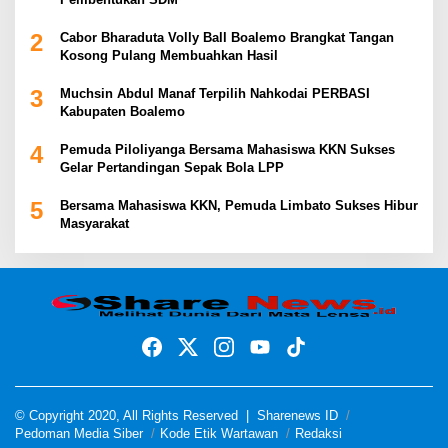
2
Cabor Bharaduta Volly Ball Boalemo Brangkat Tangan
Kosong Pulang Membuahkan Hasil
3
Muchsin Abdul Manaf Terpilih Nahkodai PERBASI
Kabupaten Boalemo
4
Pemuda Piloliyanga Bersama Mahasiswa KKN Sukses
Gelar Pertandingan Sepak Bola LPP
5
Bersama Mahasiswa KKN, Pemuda Limbato Sukses Hibur
Masyarakat
© Copyright 2020, All Rights Reserved |
Sharenews ID
Pedoman Media Siber
Kode Etik Wartawan
Redaksi