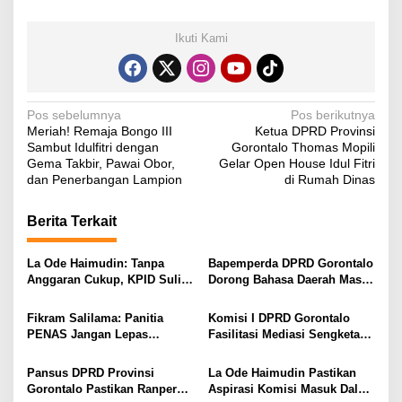
Ikuti Kami
N
Pos sebelumnya
Pos berikutnya
Meriah! Remaja Bongo III
Ketua DPRD Provinsi
a
Sambut Idulfitri dengan
Gorontalo Thomas Mopili
v
Gema Takbir, Pawai Obor,
Gelar Open House Idul Fitri
dan Penerbangan Lampion
di Rumah Dinas
i
g
Berita Terkait
a
s
La Ode Haimudin: Tanpa
Bapemperda DPRD Gorontalo
Anggaran Cukup, KPID Sulit
Dorong Bahasa Daerah Masuk
i
Cegah Penyebaran Hoaks
Kurikulum Wajib Sekolah
p
Fikram Salilama: Panitia
Komisi I DPRD Gorontalo
PENAS Jangan Lepas
Fasilitasi Mediasi Sengketa
o
Tangan, DPRD Siap Bentuk
Sewa Kendaraan PENAS XVII
s
Pansus
Pansus DPRD Provinsi
La Ode Haimudin Pastikan
Gorontalo Pastikan Ranperda
Aspirasi Komisi Masuk Dalam