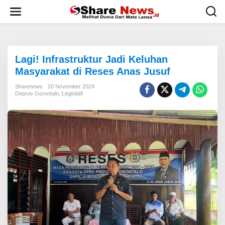
L
e
w
a
t
i
Lagi! Infrastruktur Jadi Keluhan
k
e
Masyarakat di Reses Anas Jusuf
k
o
Sharenews
20 November 2024
Deprov Gorontalo
,
Legislatif
n
t
e
n