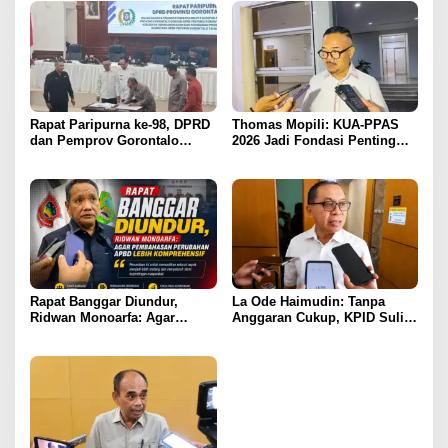
Rapat Paripurna ke-98, DPRD
Thomas Mopili: KUA-PPAS
dan Pemprov Gorontalo
2026 Jadi Fondasi Penting
Teken Nota Kesepakatan KUA-
Perubahan APBD Gorontalo
PPAS 2026
Rapat Banggar Diundur,
La Ode Haimudin: Tanpa
Ridwan Monoarfa: Agar
Anggaran Cukup, KPID Sulit
Pembahasan Perubahan
Cegah Penyebaran Hoaks
APBD Lebih Komprehensif