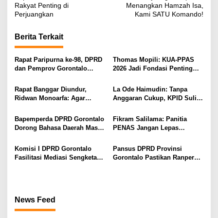
v
Rakyat Penting di
Menangkan Hamzah Isa,
Perjuangkan
Kami SATU Komando!
i
g
Berita Terkait
a
s
Rapat Paripurna ke-98, DPRD
Thomas Mopili: KUA-PPAS
dan Pemprov Gorontalo
2026 Jadi Fondasi Penting
i
Teken Nota Kesepakatan KUA-
Perubahan APBD Gorontalo
PPAS 2026
p
Rapat Banggar Diundur,
La Ode Haimudin: Tanpa
Ridwan Monoarfa: Agar
Anggaran Cukup, KPID Sulit
o
Pembahasan Perubahan
Cegah Penyebaran Hoaks
s
APBD Lebih Komprehensif
Bapemperda DPRD Gorontalo
Fikram Salilama: Panitia
Dorong Bahasa Daerah Masuk
PENAS Jangan Lepas
Kurikulum Wajib Sekolah
Tangan, DPRD Siap Bentuk
Pansus
Komisi I DPRD Gorontalo
Pansus DPRD Provinsi
Fasilitasi Mediasi Sengketa
Gorontalo Pastikan Ranperda
Sewa Kendaraan PENAS XVII
Pajak Tidak Bebani
Masyarakat Kecil
News Feed