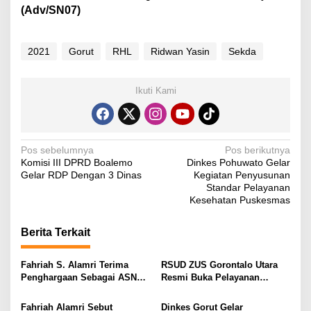
(Adv/SN07)
2021
Gorut
RHL
Ridwan Yasin
Sekda
Ikuti Kami
N
Pos sebelumnya
Pos berikutnya
Komisi III DPRD Boalemo
Dinkes Pohuwato Gelar
a
Gelar RDP Dengan 3 Dinas
Kegiatan Penyusunan
v
Standar Pelayanan
Kesehatan Puskesmas
i
g
Berita Terkait
a
s
Fahriah S. Alamri Terima
RSUD ZUS Gorontalo Utara
Penghargaan Sebagai ASN
Resmi Buka Pelayanan
i
Teladan di Hari Ulang Tahun
Tuberkulosis Resistensi Obat
Gorut Ke-16
p
Fahriah Alamri Sebut
Dinkes Gorut Gelar