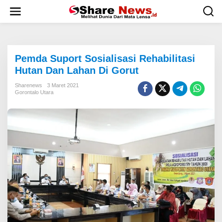
L
e
w
a
t
i
Pemda Suport Sosialisasi Rehabilitasi
k
e
Hutan Dan Lahan Di Gorut
k
o
Sharenews
3 Maret 2021
Gorontalo Utara
n
t
e
n