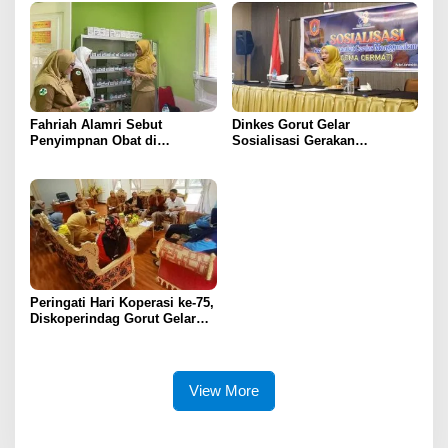
Fahriah Alamri Sebut
Dinkes Gorut Gelar
Penyimpnan Obat di
Sosialisasi Gerakan
Puskesmas Monano Sudah
Masyarakat Cerdas
Sesuai Standar
Menggunakan Obat
Peringati Hari Koperasi ke-75,
Diskoperindag Gorut Gelar
Temu Koperasi dan UMK
View More