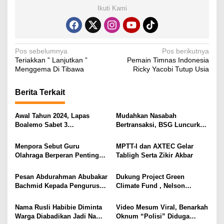
Ikuti Kami
N
Pos sebelumnya
Pos berikutnya
Teriakkan ” Lanjutkan ”
Pemain Timnas Indonesia
a
Menggema Di Tibawa
Ricky Yacobi Tutup Usia
v
i
Berita Terkait
g
Awal Tahun 2024, Lapas
Mudahkan Nasabah
a
Boalemo Sabet 3
Bertransaksi, BSG Luncurkan
s
Penghargaan Sekaligus Dari
Sistem Pembayaran Qris
Kanwil Kemenkumham
Menpora Sebut Guru
MPTT-I dan AXTEC Gelar
i
Gorontalo
Olahraga Berperan Penting
Tabligh Serta Zikir Akbar
p
Dalam Pembentukan SDM
o
Pesan Abdurahman Abubakar
Dukung Project Green
Bachmid Kepada Pengurus
Climate Fund , Nelson
s
MUI Boalemo
Gandeng Kemitraan
Partnership
Nama Rusli Habibie Diminta
Video Mesum Viral, Benarkah
Warga Diabadikan Jadi Nama
Oknum “Polisi” Diduga