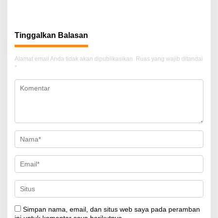
Jalan
Terlibat?
Tinggalkan Balasan
Alamat email Anda tidak akan dipublikasikan.
Ruas yang wajib ditandai
*
Simpan nama, email, dan situs web saya pada peramban
ini untuk komentar saya berikutnya.