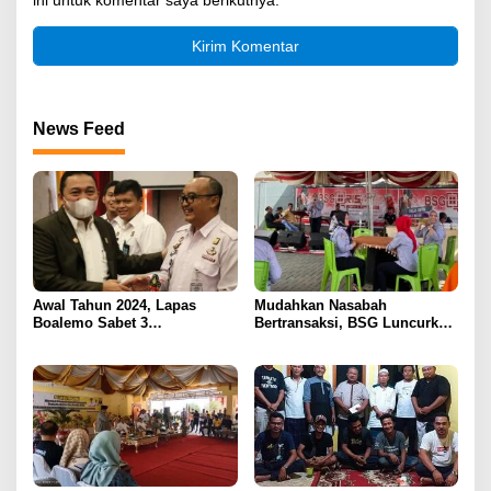
News Feed
Awal Tahun 2024, Lapas
Mudahkan Nasabah
Boalemo Sabet 3
Bertransaksi, BSG Luncurkan
Penghargaan Sekaligus Dari
Sistem Pembayaran Qris
Kanwil Kemenkumham
Gorontalo