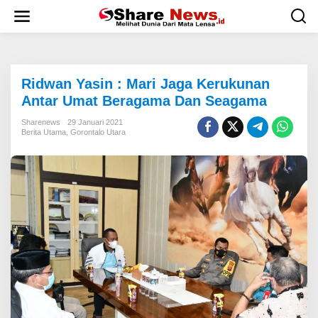
L
e
w
a
t
i
Ridwan Yasin : Mari Jaga Kerukunan
k
e
Antar Umat Beragama Dan Seagama
k
o
Sharenews
29 Januari 2021
Berita Utama
,
Gorontalo Utara
n
t
e
n