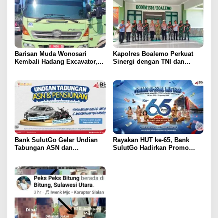
Barisan Muda Wonosari
Kapolres Boalemo Perkuat
Kembali Hadang Excavator,
Sinergi dengan TNI dan
Total 6 Alat Berat Berhasil
Kejaksaan Lewat Kunjungan
Dipulangkan
Silaturahmi
Bank SulutGo Gelar Undian
Rayakan HUT ke-65, Bank
Tabungan ASN dan
SulutGo Hadirkan Promo
Pensiunan, Hadiah 2 Mobil
Turun Bunga Kredit bagi
dan 51 Sepeda Motor
ASN, PPPK, dan Pensiunan