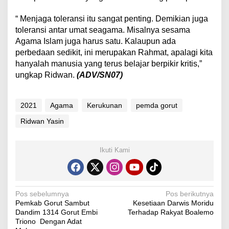
“ Menjaga toleransi itu sangat penting. Demikian juga
toleransi antar umat seagama. Misalnya sesama
Agama Islam juga harus satu. Kalaupun ada
perbedaan sedikit, ini merupakan Rahmat, apalagi kita
hanyalah manusia yang terus belajar berpikir kritis,”
ungkap Ridwan.
(ADV/SN07)
2021
Agama
Kerukunan
pemda gorut
Ridwan Yasin
Ikuti Kami
N
Pos sebelumnya
Pos berikutnya
Pemkab Gorut Sambut
Kesetiaan Darwis Moridu
a
Dandim 1314 Gorut Embi
Terhadap Rakyat Boalemo
v
Triono Dengan Adat