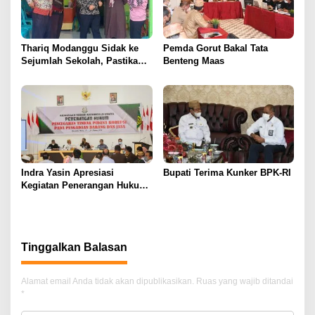
Thariq Modanggu Sidak ke
Pemda Gorut Bakal Tata
Sejumlah Sekolah, Pastikan
Benteng Maas
PTM Berjalan Aman dan
Lancar
Indra Yasin Apresiasi
Bupati Terima Kunker BPK-RI
Kegiatan Penerangan Hukum
Pencegahan Korupsi
Pengadaan Barang dan Jasa
Tinggalkan Balasan
Alamat email Anda tidak akan dipublikasikan.
Ruas yang wajib ditandai
*