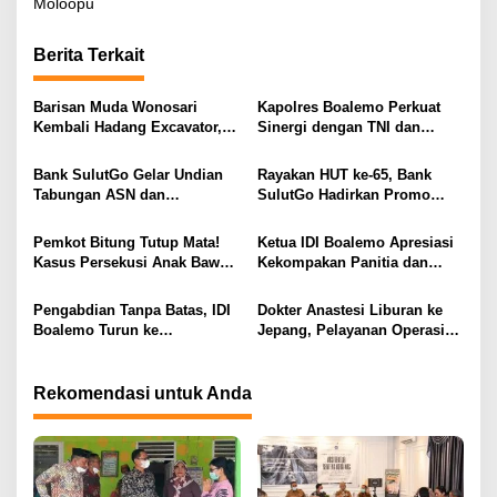
Moloopu
i
g
Berita Terkait
a
s
Barisan Muda Wonosari
Kapolres Boalemo Perkuat
Kembali Hadang Excavator,
Sinergi dengan TNI dan
i
Total 6 Alat Berat Berhasil
Kejaksaan Lewat Kunjungan
Dipulangkan
Silaturahmi
p
Bank SulutGo Gelar Undian
Rayakan HUT ke-65, Bank
Tabungan ASN dan
SulutGo Hadirkan Promo
o
Pensiunan, Hadiah 2 Mobil
Turun Bunga Kredit bagi
s
dan 51 Sepeda Motor
ASN, PPPK, dan Pensiunan
Pemkot Bitung Tutup Mata!
Ketua IDI Boalemo Apresiasi
Kasus Persekusi Anak Bawah
Kekompakan Panitia dan
Umur Dibiarkan Terkatung-
Dedikasi Tenaga Kesehatan
Katung Tanpa Atensi
pada HBDI ke-118
Pengabdian Tanpa Batas, IDI
Dokter Anastesi Liburan ke
Boalemo Turun ke
Jepang, Pelayanan Operasi
Paguyaman Pantai Layani
RSUD Clara Gobel Jadi
Masyarakat
Korban
Rekomendasi untuk Anda