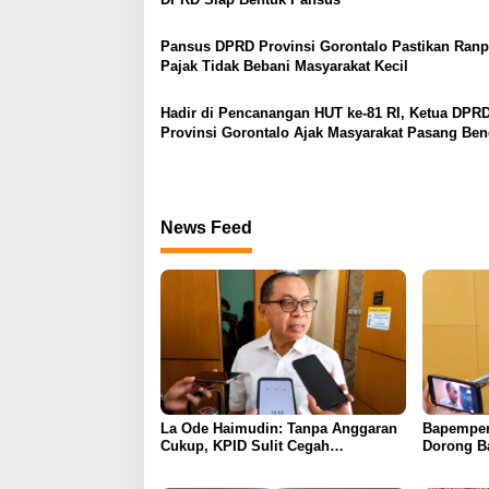
p
o
Pansus DPRD Provinsi Gorontalo Pastikan Ranp
s
Pajak Tidak Bebani Masyarakat Kecil
Hadir di Pencanangan HUT ke-81 RI, Ketua DPR
Provinsi Gorontalo Ajak Masyarakat Pasang Ben
Merah Putih
News Feed
La Ode Haimudin: Tanpa Anggaran
Bapemper
Cukup, KPID Sulit Cegah
Dorong B
Penyebaran Hoaks
Kurikulu