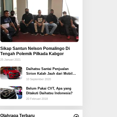
Sikap Santun Nelson Pomalingo Di
Tengah Polemik Pilkada Kabgor
25 Januari 2021
Daihatsu Santai Penjualan
Sirion Kalah Jauh dari Mobil
LCGC
10 September 2020
Belum Pakai CVT, Apa yang
Ditakuti Daihatsu Indonesia?
20 Februari 2018
Olahraga Terbaru