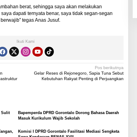
nambahan berat, sehingga saya akan melakukan
an saya dapati ternyata benar, saya tidak segan-segan
 berwajib” tegas Anas Jusuf.
Ikuti Kami
Pos berikutnya
an
Gelar Reses di Rejonegoro, Sapia Tuna Sebut
astruktur
Kebutuhan Rakyat Penting di Perjuangkan
Sulit
Bapemperda DPRD Gorontalo Dorong Bahasa Daerah
Masuk Kurikulum Wajib Sekolah
Tangan,
Komisi I DPRD Gorontalo Fasilitasi Mediasi Sengketa
Sewa Kendaraan PENAS XVII