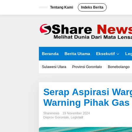
L
Tentang Kami
Indeks Berita
e
w
a
t
i
k
e
k
o
Beranda
Berita Utama
Eksekutif
Leg
n
t
e
Sulawesi Utara
Provinsi Gorontalo
Bonebolango
n
Serap Aspirasi War
Warning Pihak Gas
Sharenews
19 November 2024
Deprov Gorontalo
,
Legislatif