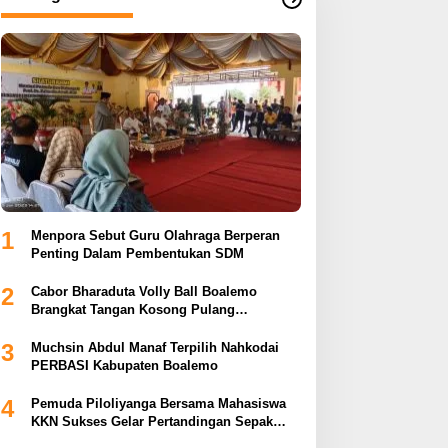
1
Menpora Sebut Guru Olahraga Berperan
Penting Dalam Pembentukan SDM
2
Cabor Bharaduta Volly Ball Boalemo
Brangkat Tangan Kosong Pulang
Membuahkan Hasil
3
Muchsin Abdul Manaf Terpilih Nahkodai
PERBASI Kabupaten Boalemo
4
Pemuda Piloliyanga Bersama Mahasiswa
KKN Sukses Gelar Pertandingan Sepak
Bola LPP