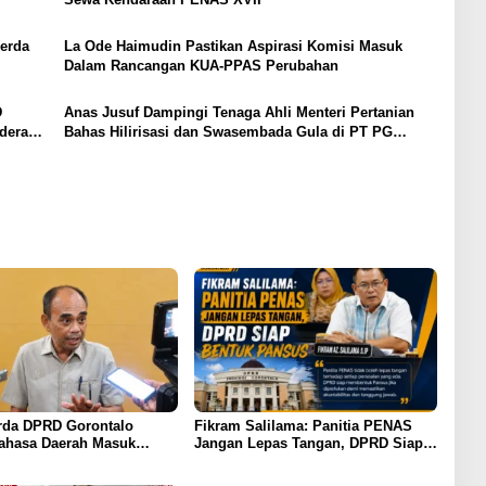
erda
La Ode Haimudin Pastikan Aspirasi Komisi Masuk
Dalam Rancangan KUA-PPAS Perubahan
D
Anas Jusuf Dampingi Tenaga Ahli Menteri Pertanian
dera
Bahas Hilirisasi dan Swasembada Gula di PT PG
Gorontalo
da DPRD Gorontalo
Fikram Salilama: Panitia PENAS
ahasa Daerah Masuk
Jangan Lepas Tangan, DPRD Siap
m Wajib Sekolah
Bentuk Pansus