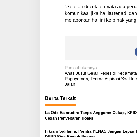
“Setelah di cek ternyata ada pe
komunikasi jika hal itu terjadi d
melaporkan hal ini ke pihak yang
N
Pos sebelumnya
Anas Jusuf Gelar Reses di Kecamat
a
Paguyaman, Terima Aspirasi Soal Infr
v
Jalan
i
Berita Terkait
g
a
La Ode Haimudin: Tanpa Anggaran Cukup, KPID 
Cegah Penyebaran Hoaks
s
i
Fikram Salilama: Panitia PENAS Jangan Lepas 
DPRD Siap Bentuk Pansus