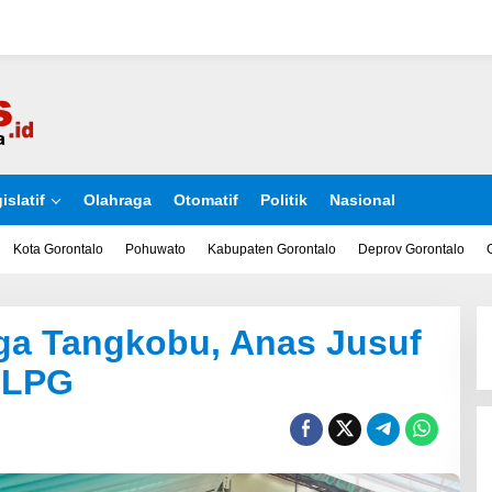
islatif
Olahraga
Otomatif
Politik
Nasional
Kota Gorontalo
Pohuwato
Kabupaten Gorontalo
Deprov Gorontalo
ga Tangkobu, Anas Jusuf
 LPG