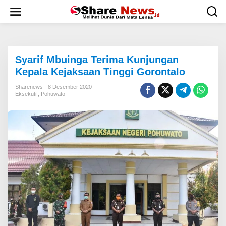
L
e
w
a
t
i
Syarif Mbuinga Terima Kunjungan
k
e
Kepala Kejaksaan Tinggi Gorontalo
k
o
Sharenews
8 Desember 2020
Eksekutif
,
Pohuwato
n
t
e
n