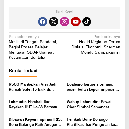
Ikuti Kami
N
Pos sebelumnya
Pos berikutnya
Masih di Tengah Pandemi,
Hadiri Kegiatan Forum
a
Begini Proses Belajar
Diskusi Ekonomi, Sherman
v
Mengajar SD Al-Khairaat
Moridu Sampaikan ini
Kecamatan Buntulia
i
g
Berita Terkait
a
s
RSCG Mantapkan Visi Jadi
Boalemo bertransformasi:
Rumah Sakit Terbaik di
enam bulan kepemimpinan
i
Gorontalo Tahun 2030
Rum Pagau paling paham
program strategis presiden
p
Lahmudin Hambali Ikut
Wabup Lahmudin: Pawai
Prabowo
Rayakan HUT ke-63 Persatuan
Obor Simbol Semangat
o
Wredatama Republik
Juang Bangsa
s
Indonesia
Dibawah Kepemimpinan IRIS,
Pemkab Bone Bolango
Bone Bolango Raih Anugerah
Klarifikasi Isu Pungutan ke