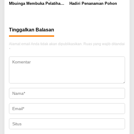
Mbuinga Membuka Pelatihan
Hadiri Penanaman Pohon
Keperawatan Angkatan Ke_III
Tinggalkan Balasan
Alamat email Anda tidak akan dipublikasikan.
Ruas yang wajib ditandai
*