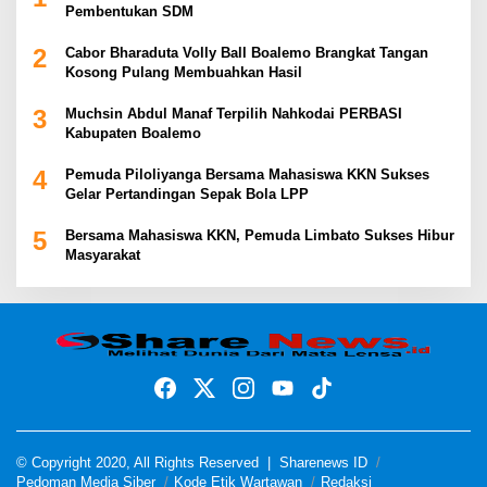
Pembentukan SDM
2
Cabor Bharaduta Volly Ball Boalemo Brangkat Tangan
Kosong Pulang Membuahkan Hasil
3
Muchsin Abdul Manaf Terpilih Nahkodai PERBASI
Kabupaten Boalemo
4
Pemuda Piloliyanga Bersama Mahasiswa KKN Sukses
Gelar Pertandingan Sepak Bola LPP
5
Bersama Mahasiswa KKN, Pemuda Limbato Sukses Hibur
Masyarakat
© Copyright 2020, All Rights Reserved |
Sharenews ID
Pedoman Media Siber
Kode Etik Wartawan
Redaksi