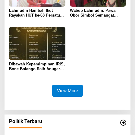
Lahmudin Hambali Ikut
Wabup Lahmudin: Pawai
Rayakan HUT ke-63 Persatuan
Obor Simbol Semangat
Wredatama Republik
Juang Bangsa
Indonesia
Dibawah Kepemimpinan IRIS,
Bone Bolango Raih Anugerah
KLA 2025 Dengan Predikat
Madya
View More
Politik Terbaru