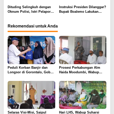
KLA 2025 Dengan Predikat
Kepala Puskesmas: “Itu Tidak
Madya
Benar”
Dituding Selingkuh dengan
Instruksi Presiden Dilanggar?
Oknum Polisi, Istri Pelapor
Bupati Boalemo Lakukan
Justru Bongkar Dugaan
Perjalanan Dinas di Tengah
Pemerasan
Penghematan Anggaran
Rekomendasi untuk Anda
Peduli Korban Banjir dan
Prosesi Perkabungan Alm
Longsor di Gorontalo, Gobel
Haida Moodumbi, Wabup
Group Bagikan Berbagai
Sampaikan Bela Sungkawa
Macam Bantuan
Selaras Visi-Misi, Saipul
Hari LHS, Wabup Suharsi