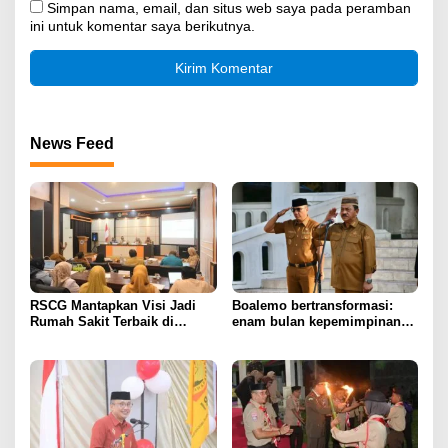
Simpan nama, email, dan situs web saya pada peramban
ini untuk komentar saya berikutnya.
News Feed
RSCG Mantapkan Visi Jadi
Boalemo bertransformasi:
Rumah Sakit Terbaik di
enam bulan kepemimpinan
Gorontalo Tahun 2030
Rum Pagau paling paham
program strategis presiden
Prabowo