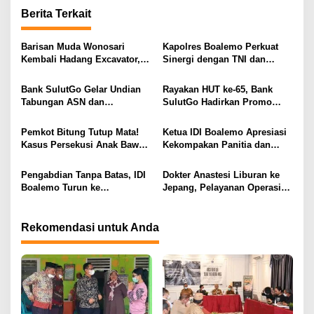
i
Berita Terkait
g
a
Barisan Muda Wonosari
Kapolres Boalemo Perkuat
s
Kembali Hadang Excavator,
Sinergi dengan TNI dan
Total 6 Alat Berat Berhasil
Kejaksaan Lewat Kunjungan
i
Dipulangkan
Silaturahmi
Bank SulutGo Gelar Undian
Rayakan HUT ke-65, Bank
p
Tabungan ASN dan
SulutGo Hadirkan Promo
Pensiunan, Hadiah 2 Mobil
Turun Bunga Kredit bagi
o
dan 51 Sepeda Motor
ASN, PPPK, dan Pensiunan
Pemkot Bitung Tutup Mata!
Ketua IDI Boalemo Apresiasi
s
Kasus Persekusi Anak Bawah
Kekompakan Panitia dan
Umur Dibiarkan Terkatung-
Dedikasi Tenaga Kesehatan
Katung Tanpa Atensi
pada HBDI ke-118
Pengabdian Tanpa Batas, IDI
Dokter Anastesi Liburan ke
Boalemo Turun ke
Jepang, Pelayanan Operasi
Paguyaman Pantai Layani
RSUD Clara Gobel Jadi
Masyarakat
Korban
Rekomendasi untuk Anda