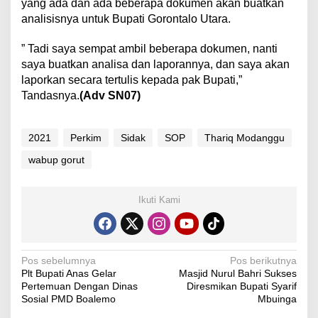
yang ada dan ada beberapa dokumen akan buatkan
analisisnya untuk Bupati Gorontalo Utara.
” Tadi saya sempat ambil beberapa dokumen, nanti
saya buatkan analisa dan laporannya, dan saya akan
laporkan secara tertulis kepada pak Bupati,”
Tandasnya.
(Adv SN07)
2021
Perkim
Sidak
SOP
Thariq Modanggu
wabup gorut
Ikuti Kami
N
Pos sebelumnya
Pos berikutnya
Plt Bupati Anas Gelar
Masjid Nurul Bahri Sukses
a
Pertemuan Dengan Dinas
Diresmikan Bupati Syarif
v
Sosial PMD Boalemo
Mbuinga