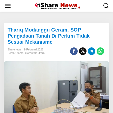
L
e
w
a
t
i
Thariq Modanggu Geram, SOP
k
e
Pengadaan Tanah Di Perkim Tidak
k
Sesuai Mekanisme
o
n
Sharenews
9 Februari 2021
t
Berita Utama
,
Gorontalo Utara
e
n