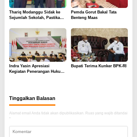
Thariq Modanggu Sidak ke
Pemda Gorut Bakal Tata
Sejumlah Sekolah, Pastikan
Benteng Maas
PTM Berjalan Aman dan
Lancar
Indra Yasin Apresiasi
Bupati Terima Kunker BPK-RI
Kegiatan Penerangan Hukum
Pencegahan Korupsi
Pengadaan Barang dan Jasa
Tinggalkan Balasan
Alamat email Anda tidak akan dipublikasikan.
Ruas yang wajib ditandai
*