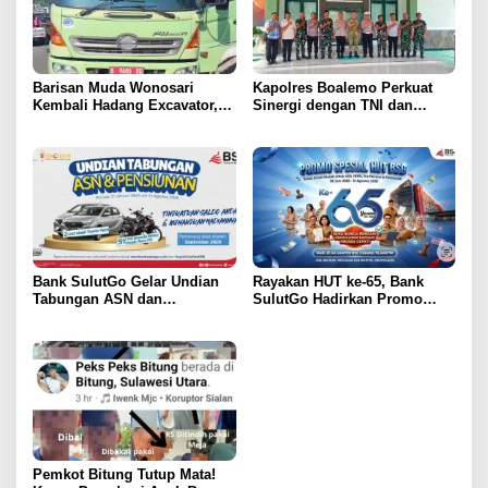
Barisan Muda Wonosari
Kapolres Boalemo Perkuat
Kembali Hadang Excavator,
Sinergi dengan TNI dan
Total 6 Alat Berat Berhasil
Kejaksaan Lewat Kunjungan
Dipulangkan
Silaturahmi
Bank SulutGo Gelar Undian
Rayakan HUT ke-65, Bank
Tabungan ASN dan
SulutGo Hadirkan Promo
Pensiunan, Hadiah 2 Mobil
Turun Bunga Kredit bagi
dan 51 Sepeda Motor
ASN, PPPK, dan Pensiunan
Pemkot Bitung Tutup Mata!