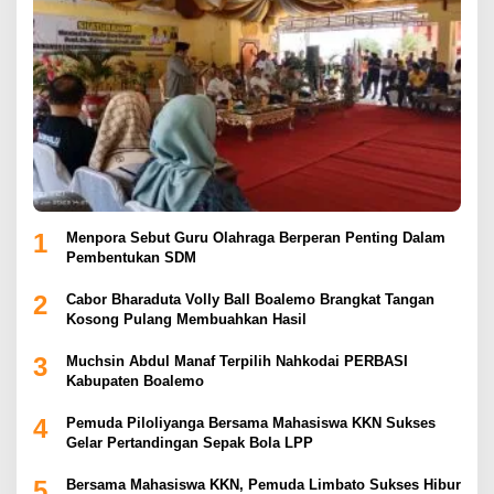
1
Menpora Sebut Guru Olahraga Berperan Penting Dalam
Pembentukan SDM
2
Cabor Bharaduta Volly Ball Boalemo Brangkat Tangan
Kosong Pulang Membuahkan Hasil
3
Muchsin Abdul Manaf Terpilih Nahkodai PERBASI
Kabupaten Boalemo
4
Pemuda Piloliyanga Bersama Mahasiswa KKN Sukses
Gelar Pertandingan Sepak Bola LPP
5
Bersama Mahasiswa KKN, Pemuda Limbato Sukses Hibur