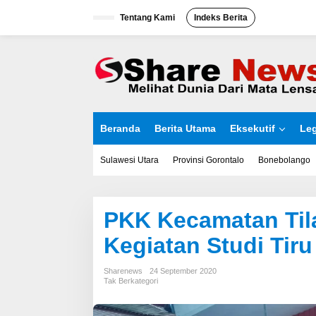
L
Tentang Kami
Indeks Berita
e
w
a
t
i
k
e
k
o
Beranda
Berita Utama
Eksekutif
Leg
n
t
e
Sulawesi Utara
Provinsi Gorontalo
Bonebolango
n
PKK Kecamatan Til
Kegiatan Studi Tiru
Sharenews
24 September 2020
Tak Berkategori