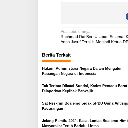
N
Pos sebelumnya
Rochmad Dai Beri Ucapan Selamat 
a
Anas Jusuf Terpilih Menjadi Ketua 
v
Berita Terkait
i
g
Hukum Administrasi Negara Dalam Mengatur
a
Keuangan Negara di Indonesia
s
Tak Terima Dikatai Sundal, Kades Pentadu Barat
i
Dilaporkan Kepihak Berwajib
p
o
Sat Reskrim Boalemo Sidak SPBU Guna Antisip
Kecurangan
s
Jelang Pemilu 2024, Kasat Lantas Boalemo Him
Masyarakat Tertib Berlalu Lintas