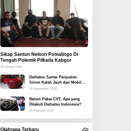
Sikap Santun Nelson Pomalingo Di
Tengah Polemik Pilkada Kabgor
25 Januari 2021
Daihatsu Santai Penjualan
Sirion Kalah Jauh dari Mobil
LCGC
10 September 2020
Belum Pakai CVT, Apa yang
Ditakuti Daihatsu Indonesia?
20 Februari 2018
Olahraga Terbaru