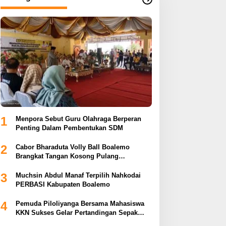
1
Menpora Sebut Guru Olahraga Berperan
Penting Dalam Pembentukan SDM
2
Cabor Bharaduta Volly Ball Boalemo
Brangkat Tangan Kosong Pulang
Membuahkan Hasil
3
Muchsin Abdul Manaf Terpilih Nahkodai
PERBASI Kabupaten Boalemo
4
Pemuda Piloliyanga Bersama Mahasiswa
KKN Sukses Gelar Pertandingan Sepak
Bola LPP