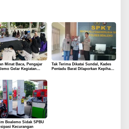
n Minat Baca, Pengajar
Tak Terima Dikatai Sundal, Kades
lemo Gelar Kegiatan
Pentadu Barat Dilaporkan Kepihak
“Mobaca Buku”
Berwajib
rim Boalemo Sidak SPBU
isipasi Kecurangan