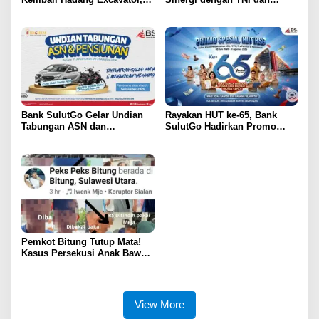
Total 6 Alat Berat Berhasil
Kejaksaan Lewat Kunjungan
Dipulangkan
Silaturahmi
Bank SulutGo Gelar Undian
Rayakan HUT ke-65, Bank
Tabungan ASN dan
SulutGo Hadirkan Promo
Pensiunan, Hadiah 2 Mobil
Turun Bunga Kredit bagi
dan 51 Sepeda Motor
ASN, PPPK, dan Pensiunan
Pemkot Bitung Tutup Mata!
Kasus Persekusi Anak Bawah
Umur Dibiarkan Terkatung-
Katung Tanpa Atensi
View More