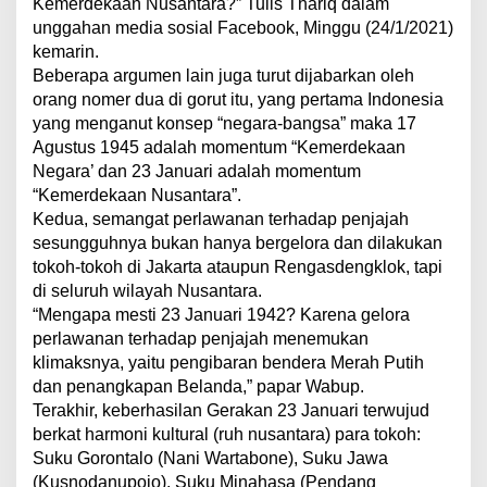
Kemerdekaan Nusantara?” Tulis Thariq dalam
unggahan media sosial Facebook, Minggu (24/1/2021)
kemarin.
Beberapa argumen lain juga turut dijabarkan oleh
orang nomer dua di gorut itu, yang pertama Indonesia
yang menganut konsep “negara-bangsa” maka 17
Agustus 1945 adalah momentum “Kemerdekaan
Negara’ dan 23 Januari adalah momentum
“Kemerdekaan Nusantara”.
Kedua, semangat perlawanan terhadap penjajah
sesungguhnya bukan hanya bergelora dan dilakukan
tokoh-tokoh di Jakarta ataupun Rengasdengklok, tapi
di seluruh wilayah Nusantara.
“Mengapa mesti 23 Januari 1942? Karena gelora
perlawanan terhadap penjajah menemukan
klimaksnya, yaitu pengibaran bendera Merah Putih
dan penangkapan Belanda,” papar Wabup.
Terakhir, keberhasilan Gerakan 23 Januari terwujud
berkat harmoni kultural (ruh nusantara) para tokoh:
Suku Gorontalo (Nani Wartabone), Suku Jawa
(Kusnodanupojo), Suku Minahasa (Pendang