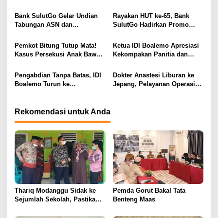
Total 6 Alat Berat Berhasil
Kejaksaan Lewat Kunjungan
i
Dipulangkan
Silaturahmi
Bank SulutGo Gelar Undian
Rayakan HUT ke-65, Bank
p
Tabungan ASN dan
SulutGo Hadirkan Promo
Pensiunan, Hadiah 2 Mobil
Turun Bunga Kredit bagi
o
dan 51 Sepeda Motor
ASN, PPPK, dan Pensiunan
Pemkot Bitung Tutup Mata!
Ketua IDI Boalemo Apresiasi
s
Kasus Persekusi Anak Bawah
Kekompakan Panitia dan
Umur Dibiarkan Terkatung-
Dedikasi Tenaga Kesehatan
Katung Tanpa Atensi
pada HBDI ke-118
Pengabdian Tanpa Batas, IDI
Dokter Anastesi Liburan ke
Boalemo Turun ke
Jepang, Pelayanan Operasi
Paguyaman Pantai Layani
RSUD Clara Gobel Jadi
Masyarakat
Korban
Rekomendasi untuk Anda
Thariq Modanggu Sidak ke
Pemda Gorut Bakal Tata
Sejumlah Sekolah, Pastikan
Benteng Maas
PTM Berjalan Aman dan
Lancar