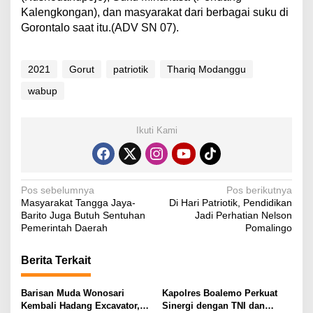
Kalengkongan), dan masyarakat dari berbagai suku di
Gorontalo saat itu.(ADV SN 07).
2021
Gorut
patriotik
Thariq Modanggu
wabup
Ikuti Kami
N
Pos sebelumnya
Pos berikutnya
Masyarakat Tangga Jaya-
Di Hari Patriotik, Pendidikan
a
Barito Juga Butuh Sentuhan
Jadi Perhatian Nelson
v
Pemerintah Daerah
Pomalingo
i
Berita Terkait
g
a
Barisan Muda Wonosari
Kapolres Boalemo Perkuat
s
Kembali Hadang Excavator,
Sinergi dengan TNI dan