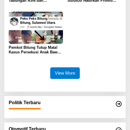
Tabungan ASN dan
SulutGo Hadirkan Promo
Pensiunan, Hadiah 2 Mobil
Turun Bunga Kredit bagi
dan 51 Sepeda Motor
ASN, PPPK, dan Pensiunan
Pemkot Bitung Tutup Mata!
Kasus Persekusi Anak Bawah
Umur Dibiarkan Terkatung-
Katung Tanpa Atensi
View More
Politik Terbaru
Otomotif Terbaru