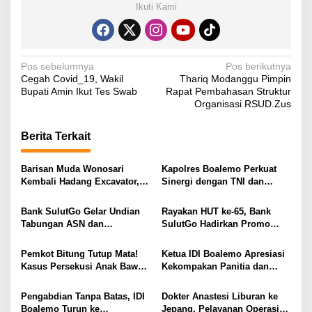
Ikuti Kami
N
Pos sebelumnya
Pos berikutnya
Cegah Covid_19, Wakil
Thariq Modanggu Pimpin
a
Bupati Amin Ikut Tes Swab
Rapat Pembahasan Struktur
v
Organisasi RSUD.Zus
i
Berita Terkait
g
a
Barisan Muda Wonosari
Kapolres Boalemo Perkuat
s
Kembali Hadang Excavator,
Sinergi dengan TNI dan
Total 6 Alat Berat Berhasil
Kejaksaan Lewat Kunjungan
i
Dipulangkan
Silaturahmi
Bank SulutGo Gelar Undian
Rayakan HUT ke-65, Bank
p
Tabungan ASN dan
SulutGo Hadirkan Promo
Pensiunan, Hadiah 2 Mobil
Turun Bunga Kredit bagi
o
dan 51 Sepeda Motor
ASN, PPPK, dan Pensiunan
Pemkot Bitung Tutup Mata!
Ketua IDI Boalemo Apresiasi
s
Kasus Persekusi Anak Bawah
Kekompakan Panitia dan
Umur Dibiarkan Terkatung-
Dedikasi Tenaga Kesehatan
Katung Tanpa Atensi
pada HBDI ke-118
Pengabdian Tanpa Batas, IDI
Dokter Anastesi Liburan ke
Boalemo Turun ke
Jepang, Pelayanan Operasi