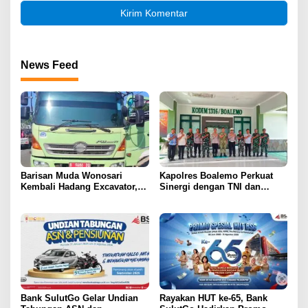
News Feed
Barisan Muda Wonosari
Kapolres Boalemo Perkuat
Kembali Hadang Excavator,
Sinergi dengan TNI dan
Total 6 Alat Berat Berhasil
Kejaksaan Lewat Kunjungan
Dipulangkan
Silaturahmi
Bank SulutGo Gelar Undian
Rayakan HUT ke-65, Bank