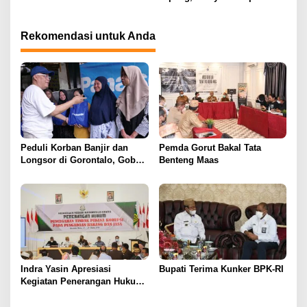
Paguyaman Pantai Layani
RSUD Clara Gobel Jadi
Masyarakat
Korban
Rekomendasi untuk Anda
Peduli Korban Banjir dan
Pemda Gorut Bakal Tata
Longsor di Gorontalo, Gobel
Benteng Maas
Group Bagikan Berbagai
Macam Bantuan
Indra Yasin Apresiasi
Bupati Terima Kunker BPK-RI
Kegiatan Penerangan Hukum
Pencegahan Korupsi
Pengadaan Barang dan Jasa