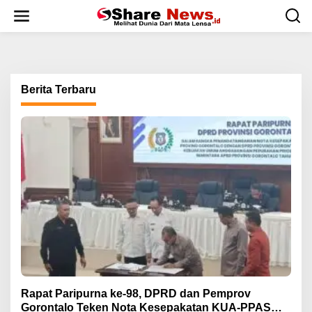
L
e
w
a
t
i
k
Berita Terbaru
e
k
o
n
t
e
n
Rapat Paripurna ke-98, DPRD dan Pemprov
Gorontalo Teken Nota Kesepakatan KUA-PPAS