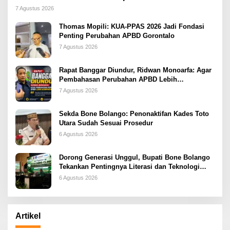
2026
7 Agustus 2026
Thomas Mopili: KUA-PPAS 2026 Jadi Fondasi
Penting Perubahan APBD Gorontalo
7 Agustus 2026
Rapat Banggar Diundur, Ridwan Monoarfa: Agar
Pembahasan Perubahan APBD Lebih
Komprehensif
7 Agustus 2026
Sekda Bone Bolango: Penonaktifan Kades Toto
Utara Sudah Sesuai Prosedur
6 Agustus 2026
Dorong Generasi Unggul, Bupati Bone Bolango
Tekankan Pentingnya Literasi dan Teknologi
sejak Dini
6 Agustus 2026
Artikel