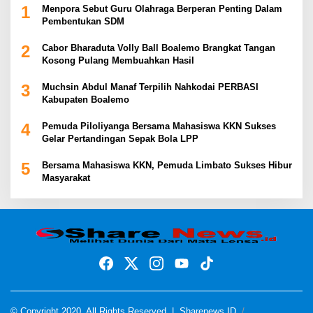
1
Menpora Sebut Guru Olahraga Berperan Penting Dalam
Pembentukan SDM
2
Cabor Bharaduta Volly Ball Boalemo Brangkat Tangan
Kosong Pulang Membuahkan Hasil
3
Muchsin Abdul Manaf Terpilih Nahkodai PERBASI
Kabupaten Boalemo
4
Pemuda Piloliyanga Bersama Mahasiswa KKN Sukses
Gelar Pertandingan Sepak Bola LPP
5
Bersama Mahasiswa KKN, Pemuda Limbato Sukses Hibur
Masyarakat
© Copyright 2020, All Rights Reserved |
Sharenews ID